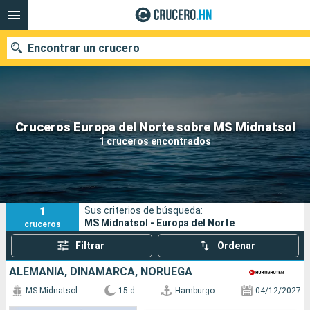
Encontrar un crucero
Nuestros destinos
Cruceros Europa del Norte sobre MS Midnatsol
1 cruceros encontrados
Fecha de salida
Puertos
Compañías
1
Sus criterios de búsqueda:
Buscar
MS Midnatsol - Europa del Norte
cruceros
Filtrar
Ordenar
ALEMANIA, DINAMARCA, NORUEGA
MS Midnatsol
15 d
Hamburgo
04/12/2027