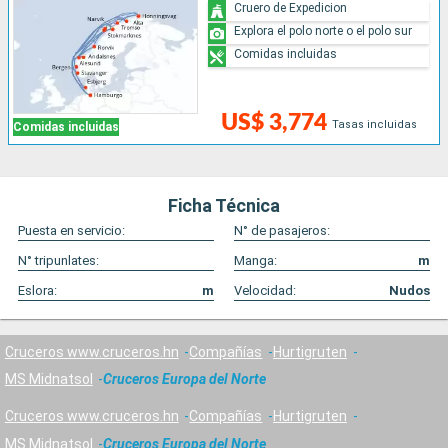
Cruero de Expedicion
Explora el polo norte o el polo sur
Comidas incluidas
US$ 3,774
Tasas incluidas
Comidas incluidas
Ficha Técnica
Puesta en servicio:
N° de pasajeros:
N° tripunlates:
Manga:
m
Eslora:
m
Velocidad:
Nudos
Cruceros www.cruceros.hn
Compañías
Hurtigruten
MS Midnatsol
Cruceros Europa del Norte
Cruceros www.cruceros.hn
Compañías
Hurtigruten
MS Midnatsol
Cruceros Europa del Norte