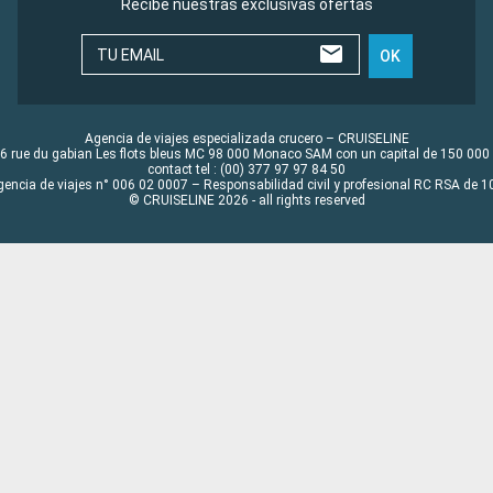
Recibe nuestras exclusivas ofertas
TU EMAIL
OK
Agencia de viajes especializada crucero – CRUISELINE
6 rue du gabian Les flots bleus MC 98 000 Monaco SAM con un capital de 150 000
contact tel : (00) 377 97 97 84 50
gencia de viajes n° 006 02 0007 – Responsabilidad civil y profesional RC RSA de
© CRUISELINE 2026 - all rights reserved