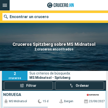
Encontrar un crucero
Nuestros destinos
Cruceros Spitzberg sobre MS Midnatsol
2 cruceros encontrados
Fecha de salida
Puertos
Compañías
2
Sus criterios de búsqueda:
Buscar
MS Midnatsol - Spitzberg
cruceros
Filtrar
Ordenar
NORUEGA
MS Midnatsol
15 d
Bergen
23/08/2027