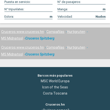
Puesta en servicio:
N° de pasajeros:
N° tripunlates:
Manga:
m
Eslora:
m
Velocidad:
Nudos
Cruceros www.cruceros.hn
Compañías
Hurtigruten
MS Midnatsol
Cruceros Spitzberg
Cruceros www.cruceros.hn
Compañías
Hurtigruten
MS Midnatsol
Cruceros Spitzberg
Barcos más populares
MSC World Europa
Icon of the Seas
Costa Toscana
Cruceros.hn