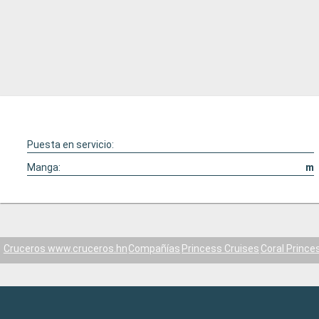
Puesta en servicio:
Manga:
m
Cruceros www.cruceros.hn
Compañías
Princess Cruises
Coral Prince