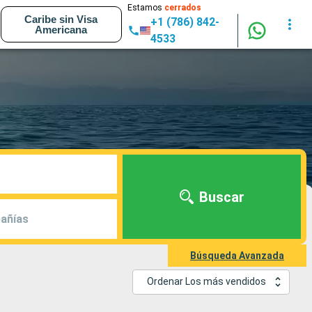
Estamos
cerrados
Caribe sin Visa
+1 (786) 842-
Americana
4533
Buscar
añías
Búsqueda Avanzada
Ordenar Los más vendidos