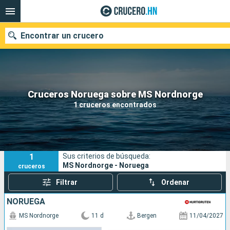
Encontrar un crucero
Nuestros destinos
Cruceros Noruega sobre MS Nordnorge
1 cruceros encontrados
Fecha de salida
Puertos
Compañías
1
Sus criterios de búsqueda:
Buscar
MS Nordnorge - Noruega
cruceros
Filtrar
Ordenar
NORUEGA
MS Nordnorge
11 d
Bergen
11/04/2027