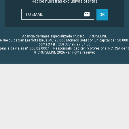
Recibe nuestras exclusivas ofertas
TU EMAIL
OK
Agencia de viajes especializada crucero – CRUISELINE
6 rue du gabian Les flots bleus MC 98 000 Monaco SAM con un capital de 150 000
contact tel : (00) 377 97 97 84 50
gencia de viajes n° 006 02 0007 – Responsabilidad civil y profesional RC RSA de
© CRUISELINE 2026 - all rights reserved