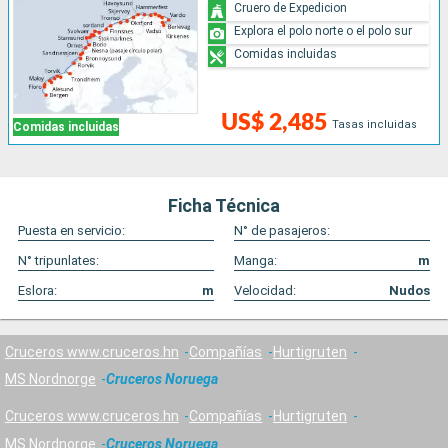
Cruero de Expedicion
Explora el polo norte o el polo sur
Comidas incluidas
US$ 2,485
Tasas incluidas
Comidas incluidas
Ficha Técnica
Puesta en servicio:
N° de pasajeros:
N° tripunlates:
Manga:
m
Eslora:
m
Velocidad:
Nudos
Cruceros www.cruceros.hn
Compañías
Hurtigruten
MS Nordnorge
Cruceros Noruega
Cruceros www.cruceros.hn
Compañías
Hurtigruten
MS Nordnorge
Cruceros Noruega