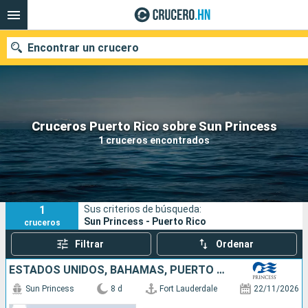
Encontrar un crucero
Nuestros destinos
Cruceros Puerto Rico sobre Sun Princess
1 cruceros encontrados
Fecha de salida
Puertos
Compañías
1
Sus criterios de búsqueda:
Buscar
Sun Princess - Puerto Rico
cruceros
Filtrar
Ordenar
ESTADOS UNIDOS, BAHAMAS, PUERTO RICO, REPÚBLICA DOMINICANA
Sun Princess
8 d
Fort Lauderdale
22/11/2026