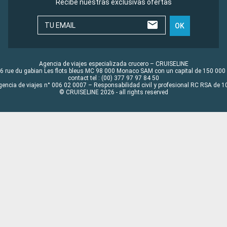
Recibe nuestras exclusivas ofertas
TU EMAIL
OK
Agencia de viajes especializada crucero – CRUISELINE
6 rue du gabian Les flots bleus MC 98 000 Monaco SAM con un capital de 150 000
contact tel : (00) 377 97 97 84 50
gencia de viajes n° 006 02 0007 – Responsabilidad civil y profesional RC RSA de
© CRUISELINE 2026 - all rights reserved