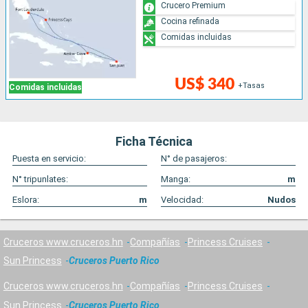
Crucero Premium
Cocina refinada
Comidas incluidas
US$ 340
+Tasas
Comidas incluidas
Ficha Técnica
Puesta en servicio:
N° de pasajeros:
N° tripunlates:
Manga:
m
Eslora:
m
Velocidad:
Nudos
Cruceros www.cruceros.hn
Compañías
Princess Cruises
Sun Princess
Cruceros Puerto Rico
Cruceros www.cruceros.hn
Compañías
Princess Cruises
Sun Princess
Cruceros Puerto Rico