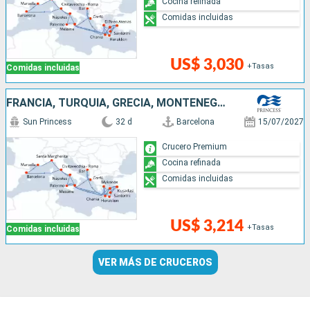
Cocina refinada
Comidas incluidas
US$ 3,030
+Tasas
Comidas incluidas
FRANCIA, TURQUÍA, GRECIA, MONTENEGRO, ITALIA, ESPAÑA
Sun Princess
32 d
Barcelona
15/07/2027
Crucero Premium
Cocina refinada
Comidas incluidas
US$ 3,214
+Tasas
Comidas incluidas
VER MÁS DE CRUCEROS