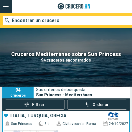
Encontrar un crucero
Nuestros destinos
Cruceros Mediterráneo sobre Sun Princess
94 cruceros encontrados
Fecha de salida
Puertos
Compañías
94
Sus criterios de búsqueda:
Buscar
Sun Princess - Mediterráneo
cruceros
Filtrar
Ordenar
ITALIA, TURQUÍA, GRECIA
Sun Princess
8 d
Civitavecchia - Roma
24/10/2027