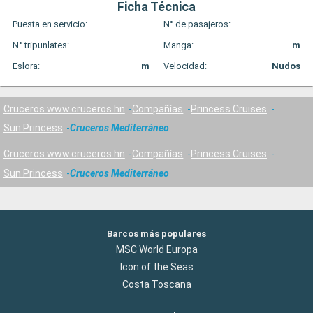
Ficha Técnica
Puesta en servicio:
N° de pasajeros:
N° tripunlates:
Manga:
m
Eslora:
m
Velocidad:
Nudos
Cruceros www.cruceros.hn
Compañías
Princess Cruises
Sun Princess
Cruceros Mediterráneo
Cruceros www.cruceros.hn
Compañías
Princess Cruises
Sun Princess
Cruceros Mediterráneo
Barcos más populares
MSC World Europa
Icon of the Seas
Costa Toscana