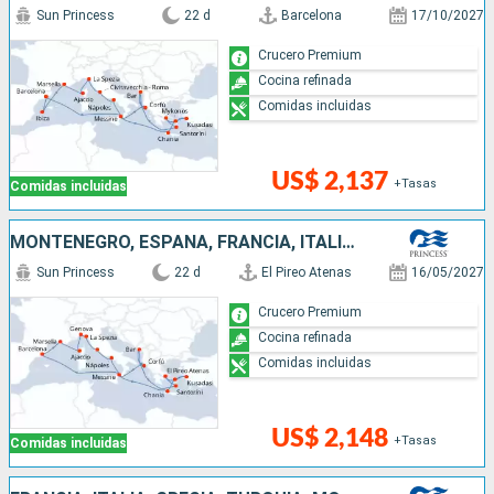
Sun Princess
22 d
Barcelona
17/10/2027
Crucero Premium
Cocina refinada
Comidas incluidas
US$ 2,137
+Tasas
Comidas incluidas
MONTENEGRO, ESPAÑA, FRANCIA, ITALIA, TURQUÍA, GRECIA
Sun Princess
22 d
El Pireo Atenas
16/05/2027
Crucero Premium
Cocina refinada
Comidas incluidas
US$ 2,148
+Tasas
Comidas incluidas