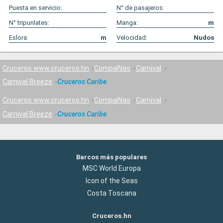
Puesta en servicio:
N° de pasajeros:
N° tripunlates:
Manga:
m
Eslora:
m
Velocidad:
Nudos
Cruceros www.cruceros.hn
Compañías
Carnival
Carnival Breeze
Cruceros Caribe
Cruceros www.cruceros.hn
Compañías
Carnival
Carnival Breeze
Cruceros Caribe
Barcos más populares
MSC World Europa
Icon of the Seas
Costa Toscana
Cruceros.hn