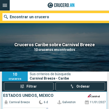
Encontrar un crucero
Nuestros destinos
Cruceros Caribe sobre Carnival Breeze
10 cruceros encontrados
Fecha de salida
Puertos
Compañías
10
Sus criterios de búsqueda:
Buscar
Carnival Breeze - Caribe
cruceros
Filtrar
Ordenar
ESTADOS UNIDOS, MÉXICO
Carnival Breeze
6 d
Galveston
11/01/2027