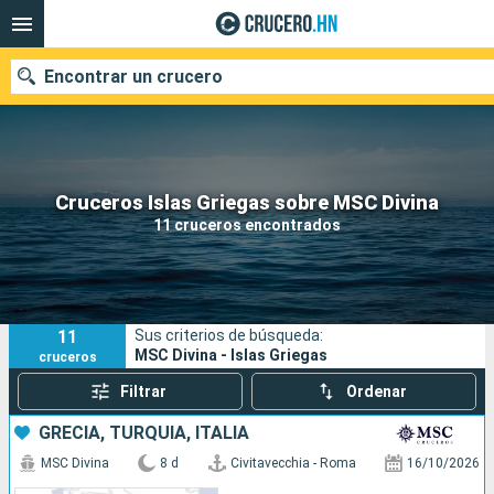
Encontrar un crucero
Nuestros destinos
Cruceros Islas Griegas sobre MSC Divina
11 cruceros encontrados
Fecha de salida
Puertos
Compañías
11
Sus criterios de búsqueda:
Buscar
MSC Divina - Islas Griegas
cruceros
Filtrar
Ordenar
GRECIA, TURQUÍA, ITALIA
MSC Divina
8 d
Civitavecchia - Roma
16/10/2026