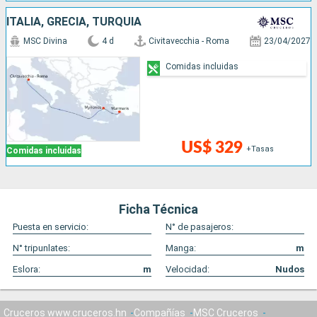
ITALIA, GRECIA, TURQUÍA
MSC Divina
4 d
Civitavecchia - Roma
23/04/2027
Comidas incluidas
US$ 329
+Tasas
Comidas incluidas
Ficha Técnica
Puesta en servicio:
N° de pasajeros:
N° tripunlates:
Manga:
m
Eslora:
m
Velocidad:
Nudos
Cruceros www.cruceros.hn
Compañías
MSC Cruceros