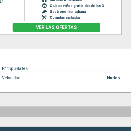
27
Club de niños gratis desde los 3
Gastronomía italiana
Comidas incluidas
VER LAS OFERTAS
N° tripunlates:
Velocidad:
Nudos