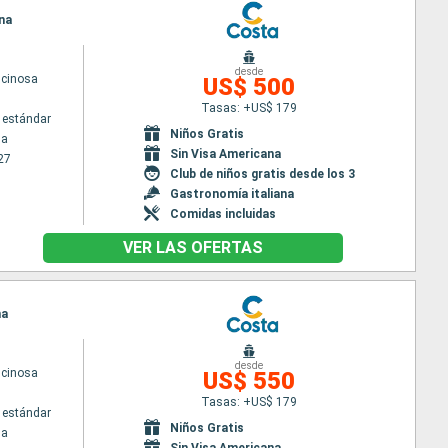
ana
desde
scinosa
US$ 500
Tasas: +US$ 179
 estándar
Niños Gratis
na
Sin Visa Americana
27
Club de niños gratis desde los 3
Gastronomía italiana
Comidas incluidas
VER LAS OFERTAS
na
desde
scinosa
US$ 550
Tasas: +US$ 179
 estándar
Niños Gratis
na
Sin Visa Americana