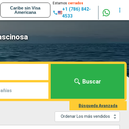
Estamos
cerrados
Caribe sin Visa
+1 (786) 842-
Americana
4533
ascinosa
Buscar
añías
Búsqueda Avanzada
Ordenar Los más vendidos