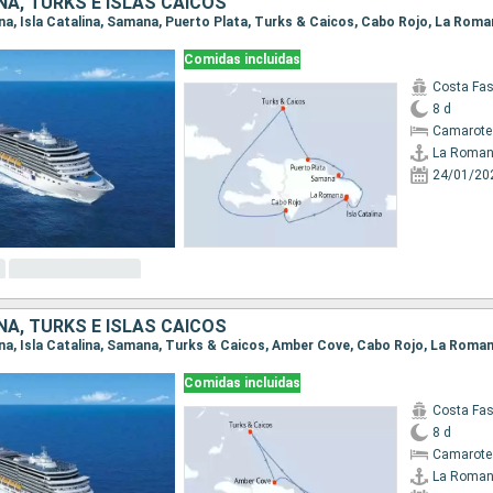
NA, TURKS E ISLAS CAICOS
ana, Isla Catalina, Samana, Puerto Plata, Turks & Caicos, Cabo Rojo, La Rom
Comidas incluidas
Costa Fa
8 d
Camarote
La Roma
24/01/20
NA, TURKS E ISLAS CAICOS
ana, Isla Catalina, Samana, Turks & Caicos, Amber Cove, Cabo Rojo, La Roma
Comidas incluidas
Costa Fa
8 d
Camarote
La Roma