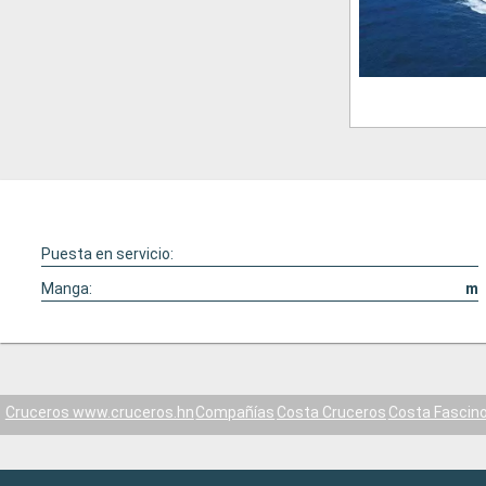
Puesta en servicio:
Manga:
m
Cruceros www.cruceros.hn
Compañías
Costa Cruceros
Costa Fascin