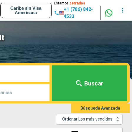
Estamos
cerrados
Caribe sin Visa
+1 (786) 842-
Americana
4533
it
Buscar
añías
Búsqueda Avanzada
Ordenar Los más vendidos