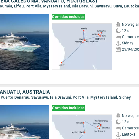
EVA CALEDONIA, VANUATU, FIDJI (ISLAS)
 Nouméa, Lifou, Port Vila, Mystery Island, Isla Dravuni, Savusavu, Suva, Lautoka
Comidas incluidas
Norwegian 
12 d
Camarote
Sidney
23/04/20
, VANUATU, AUSTRALIA
, Puerto Denarau, Savusavu, Isla Dravuni, Port Vila, Mystery Island, Sidney
Comidas incluidas
Norwegian 
12 d
Camarote
Lautoka