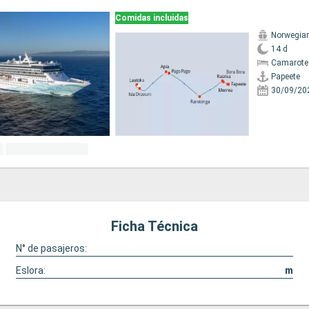
Comidas incluidas
Norwegian 
14 d
Camarote
Papeete
30/09/20
Ficha Técnica
N° de pasajeros:
Eslora:
m