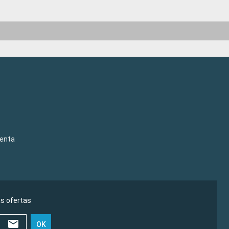
venta
as ofertas
OK