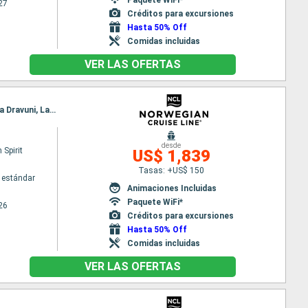
27
Créditos para excursiones
Hasta 50% Off
Comidas incluidas
VER LAS OFERTAS
Itinerario : Papeete, Moorea, Bora Bora, Raiatea, Rarotonga, Pago Pago, Apia, date, Savusavu, Isla Dravuni, Lautoka
desde
Spirit
US$ 1,839
Tasas: +US$ 150
 estándar
Animaciones Incluidas
Paquete WiFi*
26
Créditos para excursiones
Hasta 50% Off
Comidas incluidas
VER LAS OFERTAS