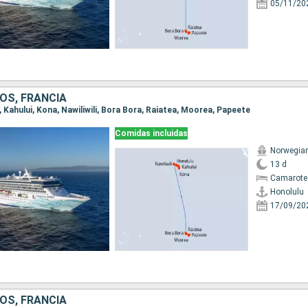
05/11/20
OS, FRANCIA
u, Kahului, Kona, Nawiliwili, Bora Bora, Raiatea, Moorea, Papeete
Comidas incluidas
Norwegian 
13 d
Camarote
Honolulu
17/09/20
OS, FRANCIA