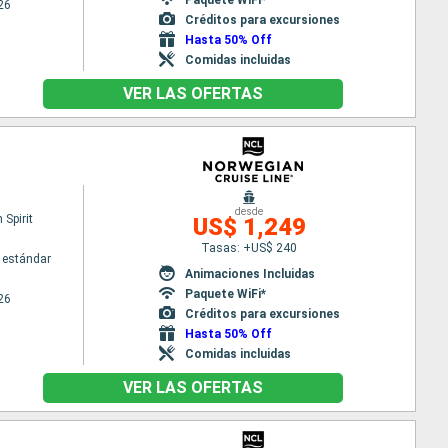
26
Créditos para excursiones
Hasta 50% Off
Comidas incluidas
VER LAS OFERTAS
desde
Spirit
US$ 1,249
Tasas: +US$ 240
 estándar
Animaciones Incluidas
Paquete WiFi*
26
Créditos para excursiones
Hasta 50% Off
Comidas incluidas
VER LAS OFERTAS