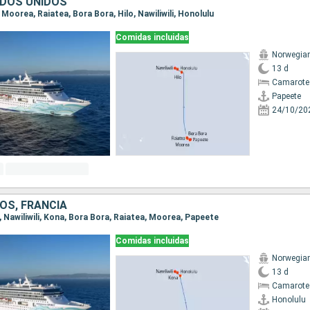
ADOS UNIDOS
, Moorea, Raiatea, Bora Bora, Hilo, Nawiliwili, Honolulu
Comidas incluidas
Norwegian 
13 d
Camarote
Papeete
24/10/20
OS, FRANCIA
u, Nawiliwili, Kona, Bora Bora, Raiatea, Moorea, Papeete
Comidas incluidas
Norwegian 
13 d
Camarote
Honolulu