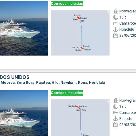
Comidas incluidas
Norwegian 
13 d
Camarote
Honolulu
29/06/20
ADOS UNIDOS
, Moorea, Bora Bora, Raiatea, Hilo, Nawiliwili, Kona, Honolulu
Comidas incluidas
Norwegian 
13 d
Camarote
Papeete
05/08/20