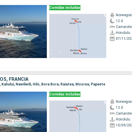
Comidas incluidas
Norwegian 
12 d
Camarote
Honolulu
07/11/20
OS, FRANCIA
u, Kahului, Nawiliwili, Hilo, Bora Bora, Raiatea, Moorea, Papeete
Comidas incluidas
Norwegian 
13 d
Camarote
Honolulu
10/09/20