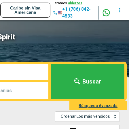
Estamos
abiertos
Caribe sin Visa
+1 (786) 842-
Americana
4533
pirit
Buscar
añías
Búsqueda Avanzada
Ordenar Los más vendidos