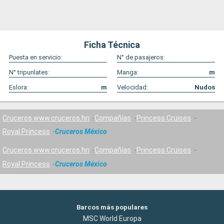
Ficha Técnica
Puesta en servicio:
N° de pasajeros:
N° tripunlates:
Manga:
m
Eslora:
m
Velocidad:
Nudos
Cruceros www.cruceros.hn
Compañías
Princess Cruises
Royal Princess
Cruceros México
Cruceros www.cruceros.hn
Compañías
Princess Cruises
Royal Princess
Cruceros México
Barcos más populares
MSC World Europa