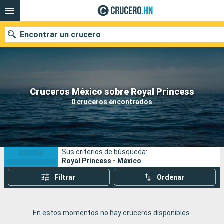
Encontrar un crucero
Nuestros destinos
Cruceros México sobre Royal Princess
0 cruceros encontrados
Fecha de salida
Puertos
Compañías
Sus criterios de búsqueda:
Buscar
Royal Princess - México
Filtrar
Ordenar
En estos momentos no hay cruceros disponibles.