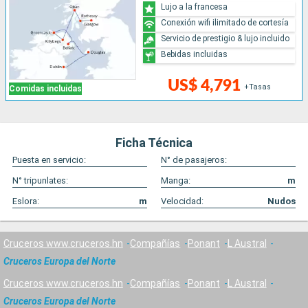
Lujo a la francesa
Conexión wifi ilimitado de cortesía
Servicio de prestigio & lujo incluido
Bebidas incluidas
US$ 4,791
+Tasas
Comidas incluidas
Ficha Técnica
Puesta en servicio:
N° de pasajeros:
N° tripunlates:
Manga:
m
Eslora:
m
Velocidad:
Nudos
Cruceros www.cruceros.hn
Compañías
Ponant
L Austral
Cruceros Europa del Norte
Cruceros www.cruceros.hn
Compañías
Ponant
L Austral
Cruceros Europa del Norte