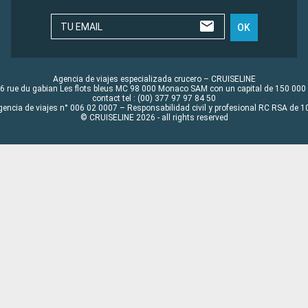
TU EMAIL
OK
Agencia de viajes especializada crucero – CRUISELINE
6 rue du gabian Les flots bleus MC 98 000 Monaco SAM con un capital de 150 000
contact tel : (00) 377 97 97 84 50
gencia de viajes n° 006 02 0007 – Responsabilidad civil y profesional RC RSA de
© CRUISELINE 2026 - all rights reserved