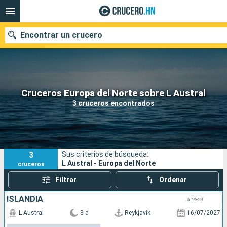
Encontrar un crucero
Nuestros destinos
Cruceros Europa del Norte sobre L Austral
3 cruceros encontrados
Fecha de salida
Puertos
Compañías
3
Sus criterios de búsqueda:
Buscar
L Austral - Europa del Norte
cruceros
Filtrar
Ordenar
ISLANDIA
L Austral
8 d
Reykjavik
16/07/2027