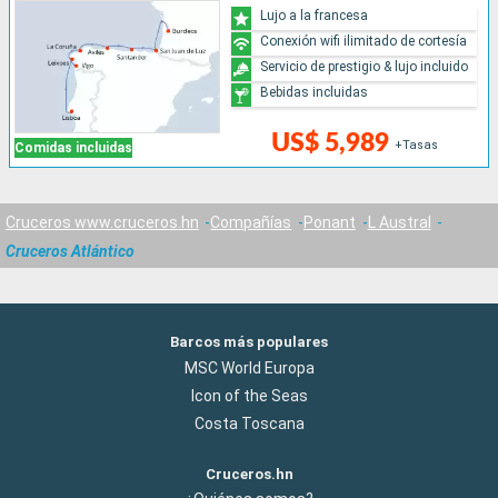
Lujo a la francesa
Conexión wifi ilimitado de cortesía
Servicio de prestigio & lujo incluido
Bebidas incluidas
US$ 5,989
+Tasas
Comidas incluidas
Cruceros www.cruceros.hn
Compañías
Ponant
L Austral
Cruceros Atlántico
Barcos más populares
MSC World Europa
Icon of the Seas
Costa Toscana
Cruceros.hn