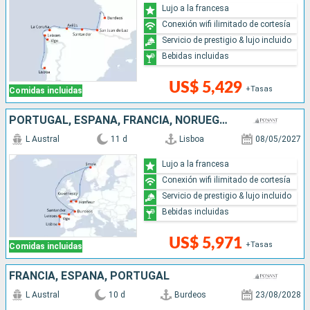
Lujo a la francesa
Conexión wifi ilimitado de cortesía
Servicio de prestigio & lujo incluido
Bebidas incluidas
US$ 5,429
+Tasas
Comidas incluidas
PORTUGAL, ESPAÑA, FRANCIA, NORUEGA, REINO UNIDO
L Austral
11 d
Lisboa
08/05/2027
Lujo a la francesa
Conexión wifi ilimitado de cortesía
Servicio de prestigio & lujo incluido
Bebidas incluidas
US$ 5,971
+Tasas
Comidas incluidas
FRANCIA, ESPAÑA, PORTUGAL
L Austral
10 d
Burdeos
23/08/2028