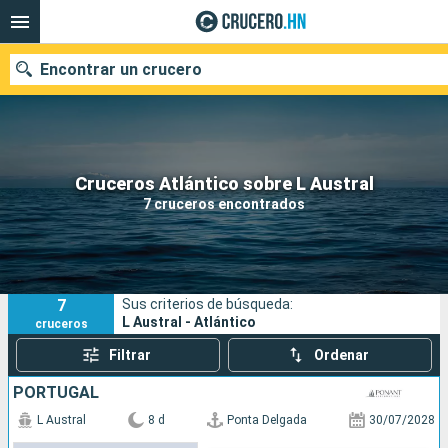
Encontrar un crucero
Nuestros destinos
Cruceros Atlántico sobre L Austral
7 cruceros encontrados
Fecha de salida
Puertos
Compañías
7
Sus criterios de búsqueda:
Buscar
L Austral - Atlántico
cruceros
Filtrar
Ordenar
PORTUGAL
L Austral
8 d
Ponta Delgada
30/07/2028