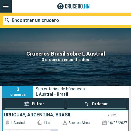
Encontrar un crucero
Nuestros destinos
Cruceros Brasil sobre L Austral
3 cruceros encontrados
Fecha de salida
Puertos
Compañías
3
Sus criterios de búsqueda:
Buscar
L Austral - Brasil
cruceros
Filtrar
Ordenar
URUGUAY, ARGENTINA, BRASIL
L Austral
11 d
Buenos Aires
16/03/2027