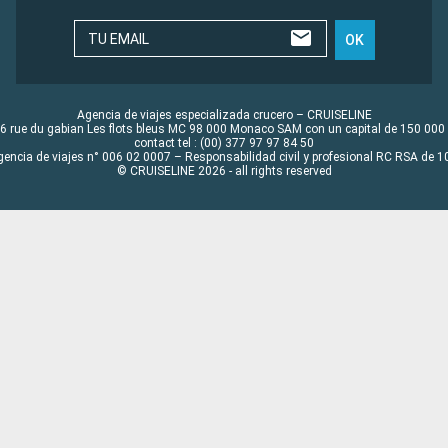
TU EMAIL
OK
Agencia de viajes especializada crucero – CRUISELINE
6 rue du gabian Les flots bleus MC 98 000 Monaco SAM con un capital de 150 000
contact tel : (00) 377 97 97 84 50
gencia de viajes n° 006 02 0007 – Responsabilidad civil y profesional RC RSA de
© CRUISELINE 2026 - all rights reserved