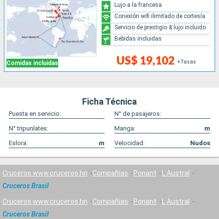
Lujo a la francesa
Conexión wifi ilimitado de cortesía
Servicio de prestigio & lujo incluido
Bebidas incluidas
US$ 19,102
+Tasas
Comidas incluidas
Ficha Técnica
Puesta en servicio:
N° de pasajeros:
N° tripunlates:
Manga:
m
Eslora:
m
Velocidad:
Nudos
Cruceros www.cruceros.hn
Compañías
Ponant
L Austral
Cruceros Brasil
Cruceros www.cruceros.hn
Compañías
Ponant
L Austral
Cruceros Brasil