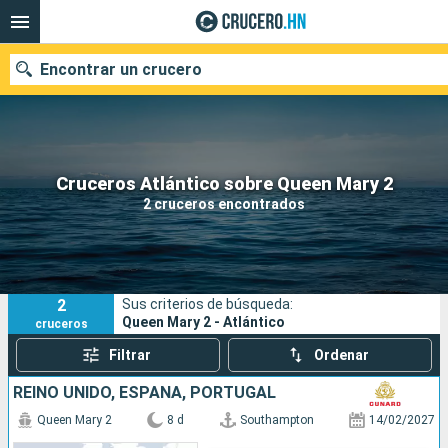
Encontrar un crucero
Nuestros destinos
Cruceros Atlántico sobre Queen Mary 2
2 cruceros encontrados
Fecha de salida
Puertos
Compañías
2
Sus criterios de búsqueda:
Buscar
Queen Mary 2 - Atlántico
cruceros
Filtrar
Ordenar
REINO UNIDO, ESPAÑA, PORTUGAL
Queen Mary 2
8 d
Southampton
14/02/2027