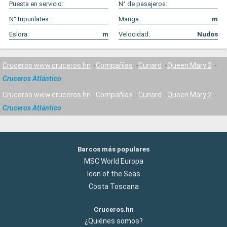
Puesta en servicio:
N° de pasajeros:
N° tripunlates:
Manga:
m
Eslora:
m
Velocidad:
Nudos
Cruceros www.cruceros.hn
Compañías
Cunard
Queen Mary 2
Cruceros Atlántico
Cruceros www.cruceros.hn
Compañías
Cunard
Queen Mary 2
Cruceros Atlántico
Barcos más populares
MSC World Europa
Icon of the Seas
Costa Toscana
Cruceros.hn
¿Quiénes somos?