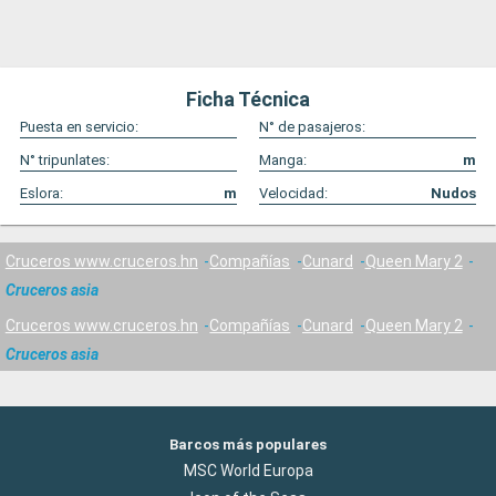
Ficha Técnica
Puesta en servicio:
N° de pasajeros:
N° tripunlates:
Manga:
m
Eslora:
m
Velocidad:
Nudos
Cruceros www.cruceros.hn
Compañías
Cunard
Queen Mary 2
Cruceros asia
Cruceros www.cruceros.hn
Compañías
Cunard
Queen Mary 2
Cruceros asia
Barcos más populares
MSC World Europa