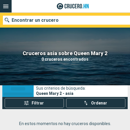
Encontrar un crucero
Nuestros destinos
Cruceros asia sobre Queen Mary 2
0 cruceros encontrados
Fecha de salida
Puertos
Compañías
Sus criterios de búsqueda:
Buscar
Queen Mary 2 - asia
Filtrar
Ordenar
En estos momentos no hay cruceros disponibles.