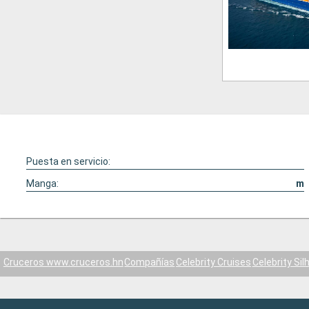
Puesta en servicio:
Manga:
m
Cruceros www.cruceros.hn
Compañías
Celebrity Cruises
Celebrity Si