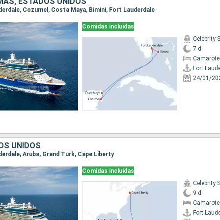
MAS, ESTADOS UNIDOS
uderdale, Cozumel, Costa Maya, Bimini, Fort Lauderdale
Comidas incluidas
Celebrity 
7 d
Camarote
Fort Laud
24/01/20
OS UNIDOS
uderdale, Aruba, Grand Turk, Cape Liberty
Comidas incluidas
Celebrity 
9 d
Camarote
Fort Laud