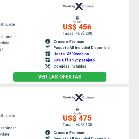
desde
Silhouette
US$ 456
Tasas: +US$ 208
 estándar
Crucero Premium
erdale
Paquete All Included Disponible
27
Hasta -$600/cabina
60% Off en 2° pasajero
Comidas incluidas
VER LAS OFERTAS
desde
Silhouette
US$ 475
Tasas: +US$ 135
 estándar
Crucero Premium
erdale
Paquete All Included Disponible