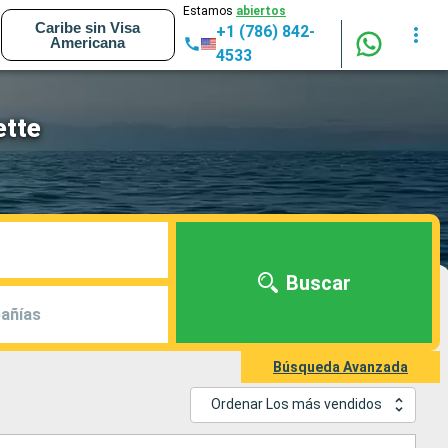
Estamos
abiertos
Caribe sin Visa
+1 (786) 842-
Americana
4533
ette
Buscar
añías
Búsqueda Avanzada
Ordenar Los más vendidos