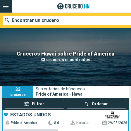
Encontrar un crucero
Nuestros destinos
Cruceros Hawai sobre Pride of America
33 cruceros encontrados
Fecha de salida
Puertos
Compañías
33
Sus criterios de búsqueda:
Buscar
Pride of America - Hawai
cruceros
Filtrar
Ordenar
ESTADOS UNIDOS
Pride of America
8 d
Honolulu
29/08/2026