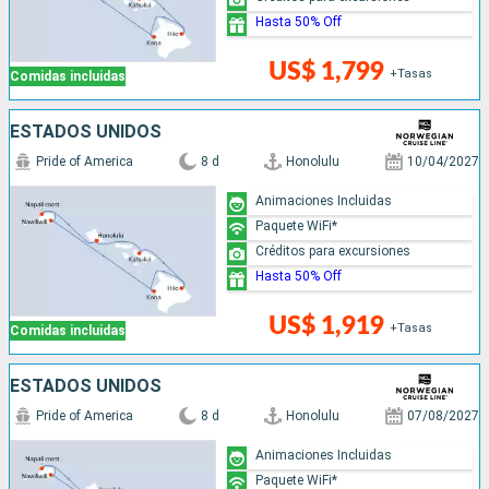
Hasta 50% Off
US$ 1,799
+Tasas
Comidas incluidas
ESTADOS UNIDOS
Pride of America
8 d
Honolulu
10/04/2027
Animaciones Incluidas
Paquete WiFi*
Créditos para excursiones
Hasta 50% Off
US$ 1,919
+Tasas
Comidas incluidas
ESTADOS UNIDOS
Pride of America
8 d
Honolulu
07/08/2027
Animaciones Incluidas
Paquete WiFi*