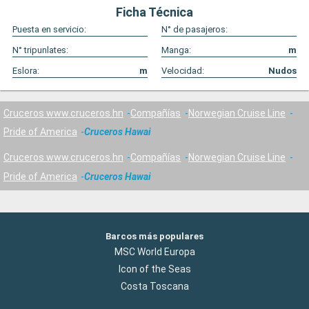
Ficha Técnica
Puesta en servicio:
N° de pasajeros:
N° tripunlates:
Manga:
m
Eslora:
m
Velocidad:
Nudos
Cruceros www.cruceros.hn
Compañías
Norwegian Cruise Line
Pride of America
Cruceros Hawai
Cruceros www.cruceros.hn
Compañías
Norwegian Cruise Line
Pride of America
Cruceros Hawai
Barcos más populares
MSC World Europa
Icon of the Seas
Costa Toscana