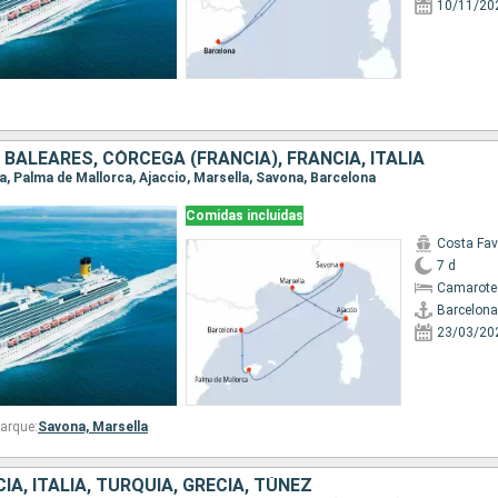
10/11/20
 BALEARES, CÓRCEGA (FRANCIA), FRANCIA, ITALIA
na, Palma de Mallorca, Ajaccio, Marsella, Savona, Barcelona
Comidas incluidas
Costa Fa
7 d
Camarote
Barcelona
23/03/20
arque:
Savona,
Marsella
IA, ITALIA, TURQUÍA, GRECIA, TÚNEZ