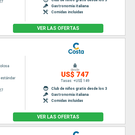
27
Gastronomía italiana
Comidas incluidas
VER LAS OFERTAS
volosa
desde
US$ 747
 estándar
Tasas: +US$ 149
Club de niños gratis desde los 3
27
Gastronomía italiana
Comidas incluidas
VER LAS OFERTAS