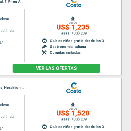
Itinerario : Barcelona, Marsella, Savona, Civitavecchia - Roma, Messina (estrecho), Izmir, Estambul, El Pireo Atenas, Katakolon, La Goulette, Barcelona
volosa
desde
US$ 1,235
 estándar
Tasas: +US$ 239
Club de niños gratis desde los 3
27
Gastronomía italiana
Comidas incluidas
VER LAS OFERTAS
Itinerario : Barcelona, Marsella, Savona, Civitavecchia - Roma, Messina (estrecho), El Pireo Atenas, Heraklion, Santoríni, Katakolon, La Goulette, Palma de Mallorca, Barcelona
volosa
desde
US$ 1,520
 estándar
Tasas: +US$ 239
Club de niños gratis desde los 3
27