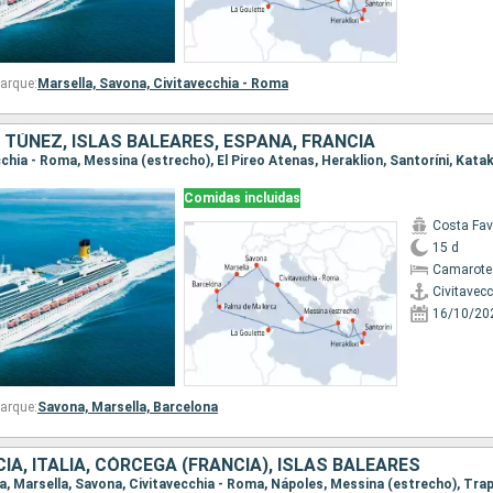
arque:
Marsella,
Savona,
Civitavecchia - Roma
A, TÚNEZ, ISLAS BALEARES, ESPAÑA, FRANCIA
Comidas incluidas
Costa Fa
15 d
Camarote
Civitavec
16/10/20
arque:
Savona,
Marsella,
Barcelona
IA, ITALIA, CÓRCEGA (FRANCIA), ISLAS BALEARES