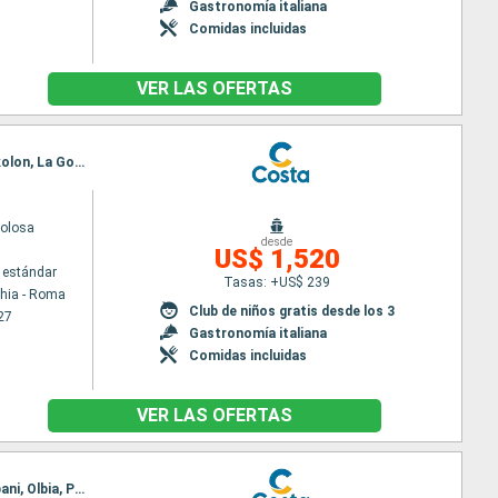
Gastronomía italiana
Comidas incluidas
VER LAS OFERTAS
Itinerario : Civitavecchia - Roma, Messina (estrecho), El Pireo Atenas, Heraklion, Santoríni, Katakolon, La Goulette, Palma de Mallorca, Barcelona, Marsella, Savona, Civitavecchia - Roma
volosa
desde
US$ 1,520
 estándar
Tasas: +US$ 239
chia - Roma
Club de niños gratis desde los 3
27
Gastronomía italiana
Comidas incluidas
VER LAS OFERTAS
Itinerario : Barcelona, Marsella, Savona, Civitavecchia - Roma, Nápoles, Messina (estrecho), Trapani, Olbia, Portoferraio, Ajaccio, Ibiza, Palma de Mallorca, Barcelona