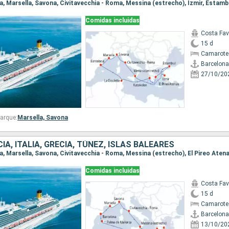
Comidas incluidas
Costa Fa
15 d
Camarote
Barcelona
27/10/20
arque:
Marsella,
Savona
IA, ITALIA, GRECIA, TÚNEZ, ISLAS BALEARES
Comidas incluidas
Costa Fa
15 d
Camarote
Barcelona
13/10/20