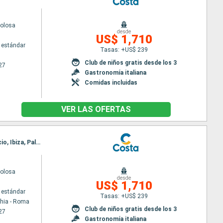
volosa
desde
US$ 1,710
 estándar
Tasas: +US$ 239
Club de niños gratis desde los 3
27
Gastronomía italiana
Comidas incluidas
VER LAS OFERTAS
Itinerario : Civitavecchia - Roma, Nápoles, Messina (estrecho), Trapani, Olbia, Portoferraio, Ajaccio, Ibiza, Palma de Mallorca, Barcelona, Marsella, Savona, Civitavecchia - Roma
volosa
desde
US$ 1,710
 estándar
Tasas: +US$ 239
chia - Roma
Club de niños gratis desde los 3
27
Gastronomía italiana