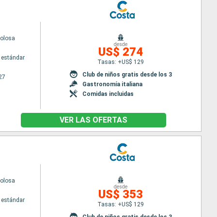
volosa
desde
US$ 274
 estándar
Tasas: +US$ 129
Club de niños gratis desde los 3
27
Gastronomía italiana
Comidas incluidas
VER LAS OFERTAS
volosa
desde
US$ 353
 estándar
Tasas: +US$ 129
Club de niños gratis desde los 3