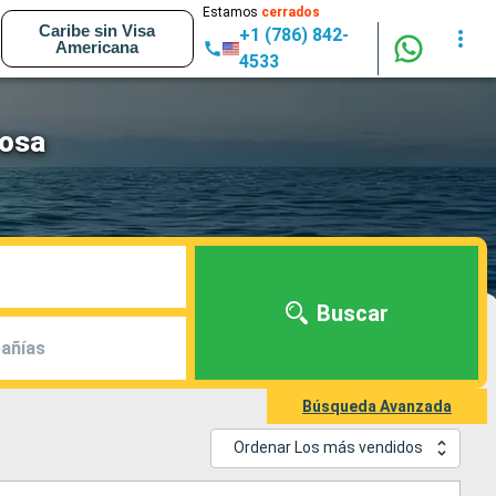
Estamos
cerrados
Caribe sin Visa
+1 (786) 842-
Americana
4533
losa
Buscar
añías
Búsqueda Avanzada
Ordenar Los más vendidos