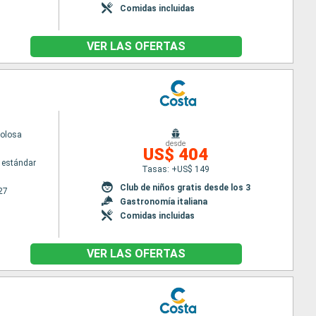
Comidas incluidas
VER LAS OFERTAS
volosa
desde
US$ 404
 estándar
Tasas: +US$ 149
Club de niños gratis desde los 3
27
Gastronomía italiana
Comidas incluidas
VER LAS OFERTAS