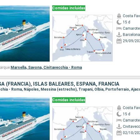
Comidas incluidas
Costa Fa
15 d
Camarote
Barcelona
29/09/20
arque:
Marsella,
Savona,
Civitavecchia - Roma
GA (FRANCIA), ISLAS BALEARES, ESPAÑA, FRANCIA
Comidas incluidas
Costa Fa
15 d
Camarote
Civitavec
02/10/20