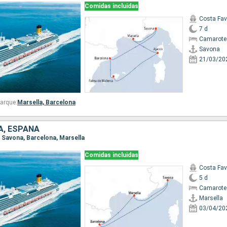
Comidas incluidas
Costa Fa
7 d
Camarote
Savona
21/03/20
arque:
Marsella,
Barcelona
IA, ESPAÑA
a, Savona, Barcelona, Marsella
Comidas incluidas
Costa Fa
5 d
Camarote
Marsella
03/04/20