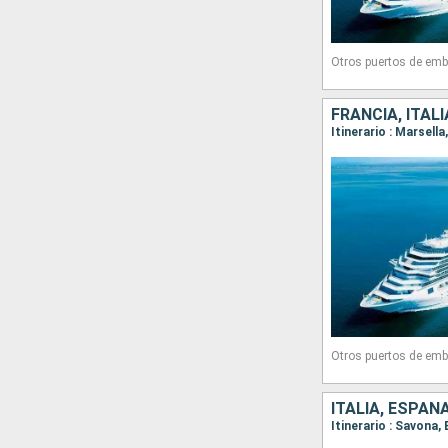
Otros puertos de emb
FRANCIA, ITAL
Itinerario : Marsell
Otros puertos de emb
ITALIA, ESPAÑ
Itinerario : Savona,