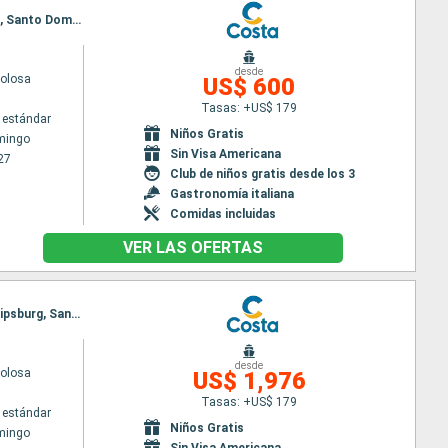
Itinerario : Santo Domingo, Antigua, Fort-de-France, Pointe a pitre (Guadalupe), St Kitts, Tortola, Santo Domingo
desde
volosa
US$ 600
Tasas: +US$ 179
 estándar
Niños Gratis
mingo
Sin Visa Americana
27
Club de niños gratis desde los 3
Gastronomía italiana
Comidas incluidas
VER LAS OFERTAS
Itinerario : Santo Domingo, Fort-de-France, Pointe a pitre (Guadalupe), Santa Lucia, St Kitts, Philipsburg, Santo Domingo
desde
volosa
US$ 1,976
Tasas: +US$ 179
 estándar
Niños Gratis
mingo
Sin Visa Americana