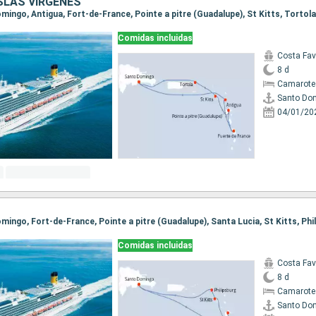
ISLAS VÍRGENES
Comidas incluidas
Costa Fa
8 d
Camarote
Santo Do
04/01/20
Comidas incluidas
Costa Fa
8 d
Camarote
Santo Do