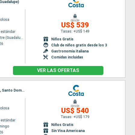
 (Guadalupe)
volosa
desde
US$ 539
Tasas: +US$ 149
 estándar
Pointe a pitre (Guadalupe)
Niños Gratis
26
Club de niños gratis desde los 3
Gastronomía italiana
Comidas incluidas
VER LAS OFERTAS
Itinerario : Santo Domingo, Fort-de-France, Pointe a pitre (Guadalupe), St Kitts, Antigua, Tortola, Santo Domingo
desde
volosa
US$ 540
Tasas: +US$ 179
 estándar
Niños Gratis
mingo
Sin Visa Americana
26