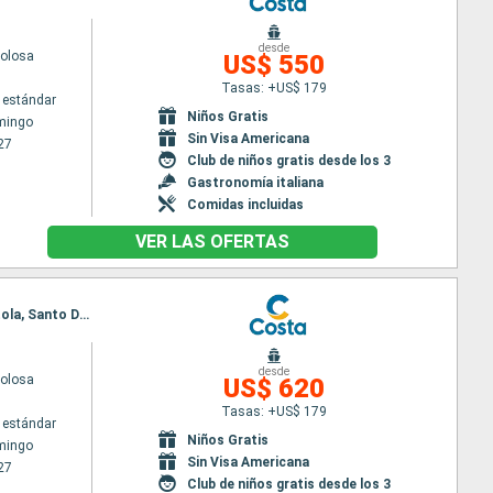
desde
volosa
US$ 550
Tasas: +US$ 179
 estándar
Niños Gratis
mingo
Sin Visa Americana
27
Club de niños gratis desde los 3
Gastronomía italiana
Comidas incluidas
VER LAS OFERTAS
Itinerario : Santo Domingo, Philipsburg, Fort-de-France, Pointe a pitre (Guadalupe), St Kitts, Tortola, Santo Domingo
desde
volosa
US$ 620
Tasas: +US$ 179
 estándar
Niños Gratis
mingo
Sin Visa Americana
27
Club de niños gratis desde los 3