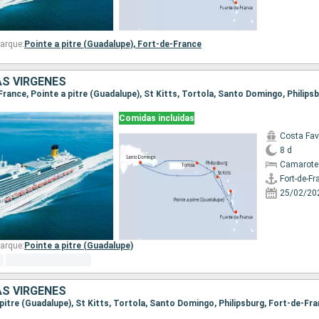
arque:
Pointe a pitre (Guadalupe),
Fort-de-France
AS VÍRGENES
Comidas incluidas
Costa Fa
8 d
Camarote
Fort-de-Fr
25/02/20
arque:
Pointe a pitre (Guadalupe)
AS VÍRGENES