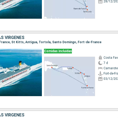
28/12/20
AS VÍRGENES
-France, St Kitts, Antigua, Tortola, Santo Domingo, Fort-de-France
Comidas incluidas
Costa Fa
7 d
Camarote
Fort-de-Fr
03/12/20
AS VÍRGENES