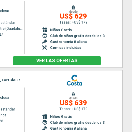
volosa
desde
US$ 629
Tasas: +US$ 179
 estándar
Pointe a pitre (Guadalupe)
Niños Gratis
27
Club de niños gratis desde los 3
Gastronomía italiana
Comidas incluidas
VER LAS OFERTAS
Itinerario : Fort-de-France, Pointe a pitre (Guadalupe), St Kitts, Antigua, Tortola, Santo Domingo, Fort-de-France
volosa
desde
US$ 639
Tasas: +US$ 179
 estándar
ance
Niños Gratis
26
Club de niños gratis desde los 3
Gastronomía italiana