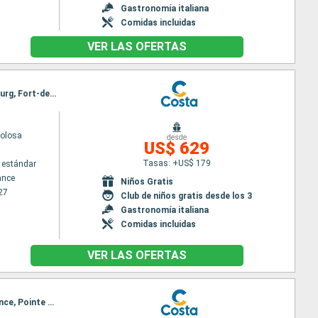
Gastronomía italiana
Comidas incluidas
VER LAS OFERTAS
Itinerario : Fort-de-France, Pointe a pitre (Guadalupe), St Kitts, Tortola, Santo Domingo, Philipsburg, Fort-de-France
volosa
desde
US$ 629
Tasas: +US$ 179
 estándar
ance
Niños Gratis
27
Club de niños gratis desde los 3
Gastronomía italiana
Comidas incluidas
VER LAS OFERTAS
Itinerario : Pointe a pitre (Guadalupe), St Kitts, Tortola, Santo Domingo, Philipsburg, Fort-de-France, Pointe a pitre (Guadalupe)