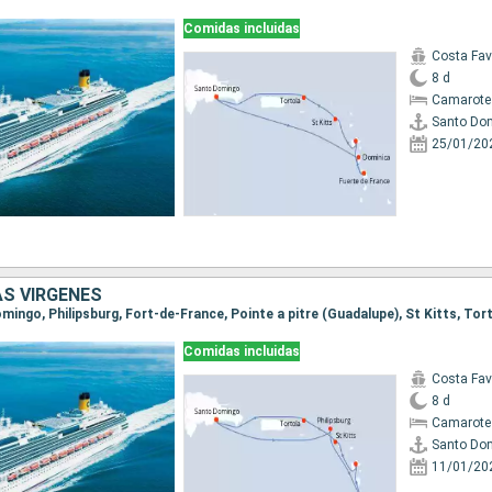
Comidas incluidas
Costa Fa
8 d
Camarote
Santo Do
25/01/20
AS VÍRGENES
Comidas incluidas
Costa Fa
8 d
Camarote
Santo Do
11/01/20