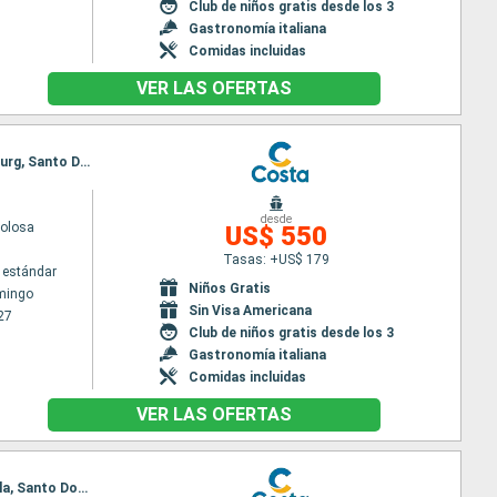
Club de niños gratis desde los 3
Gastronomía italiana
Comidas incluidas
VER LAS OFERTAS
Itinerario : Santo Domingo, Antigua, Fort-de-France, Pointe a pitre (Guadalupe), St Kitts, Philipsburg, Santo Domingo
desde
volosa
US$ 550
Tasas: +US$ 179
 estándar
Niños Gratis
mingo
Sin Visa Americana
27
Club de niños gratis desde los 3
Gastronomía italiana
Comidas incluidas
VER LAS OFERTAS
Itinerario : Santo Domingo, Dominica, Fort-de-France, Pointe a pitre (Guadalupe), St Kitts, Tortola, Santo Domingo