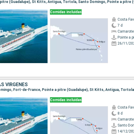
a pitre (Guadalupe), St Kitts, Antigua, Tortola, Santo Domingo, Pointe a pitre
Comidas incluidas
Costa Fa
7 d
Camarote
26/11/20
AS VÍRGENES
Comidas incluidas
Costa Fa
8 d
Camarote
Santo Do
14/12/20