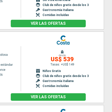
26
Club de niños gratis desde los 3
Gastronomía italiana
Comidas incluidas
VER LAS OFERTAS
volosa
desde
US$ 539
Tasas: +US$ 149
 estándar
ance
Niños Gratis
26
Club de niños gratis desde los 3
Gastronomía italiana
Comidas incluidas
VER LAS OFERTAS