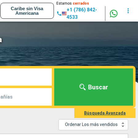
Estamos
cerrados
Caribe sin Visa
+1 (786) 842-
Americana
4533
a
Buscar
añías
Búsqueda Avanzada
Ordenar Los más vendidos