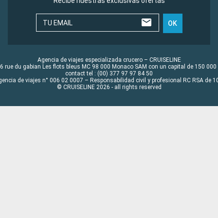
Recibe nuestras exclusivas ofertas
TU EMAIL
OK
Agencia de viajes especializada crucero – CRUISELINE
6 rue du gabian Les flots bleus MC 98 000 Monaco SAM con un capital de 150 000
contact tel : (00) 377 97 97 84 50
gencia de viajes n° 006 02 0007 – Responsabilidad civil y profesional RC RSA de
© CRUISELINE 2026 - all rights reserved