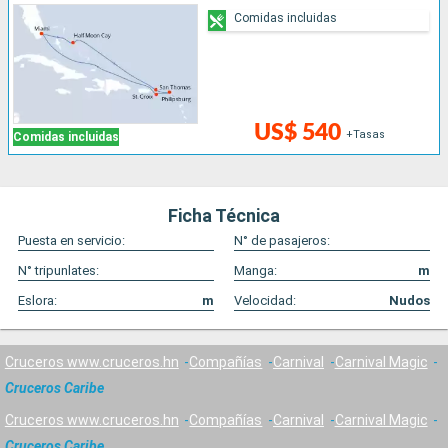
Comidas incluidas
US$ 540
+Tasas
Comidas incluidas
Ficha Técnica
Puesta en servicio:
N° de pasajeros:
N° tripunlates:
Manga:
m
Eslora:
m
Velocidad:
Nudos
Cruceros www.cruceros.hn
Compañías
Carnival
Carnival Magic
Cruceros Caribe
Cruceros www.cruceros.hn
Compañías
Carnival
Carnival Magic
Cruceros Caribe