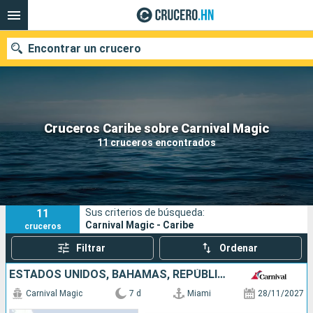
Encontrar un crucero
Nuestros destinos
Cruceros Caribe sobre Carnival Magic
11 cruceros encontrados
Fecha de salida
Puertos
Compañías
11
Sus criterios de búsqueda:
Buscar
Carnival Magic - Caribe
cruceros
Filtrar
Ordenar
ESTADOS UNIDOS, BAHAMAS, REPÚBLICA DOMINICANA
Carnival Magic
7 d
Miami
28/11/2027