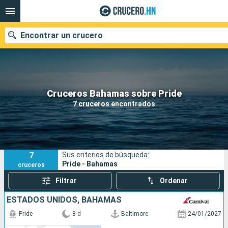
Encontrar un crucero
Nuestros destinos
Cruceros Bahamas sobre Pride
7 cruceros encontrados
Fecha de salida
Puertos
Compañías
7
Sus criterios de búsqueda:
Buscar
Pride - Bahamas
cruceros
Filtrar
Ordenar
ESTADOS UNIDOS, BAHAMAS
Pride
8 d
Baltimore
24/01/2027