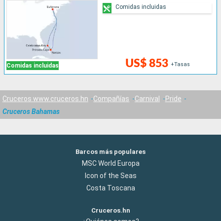
Comidas incluidas
US$ 853
+Tasas
Comidas incluidas
Cruceros www.cruceros.hn
Compañías
Carnival
Pride
Cruceros Bahamas
Barcos más populares
MSC World Europa
Icon of the Seas
Costa Toscana
Cruceros.hn