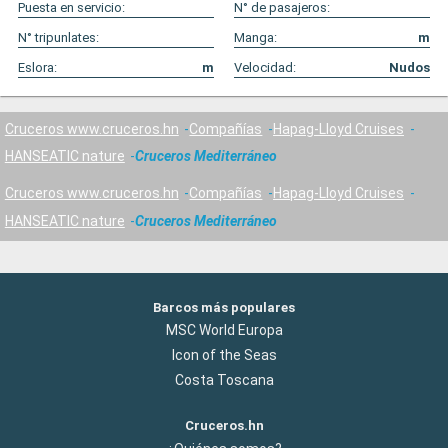
Puesta en servicio:
N° de pasajeros:
N° tripunlates:
Manga:
m
Eslora:
m
Velocidad:
Nudos
Cruceros www.cruceros.hn
Compañías
Hapag-Lloyd Cruises
HANSEATIC nature
Cruceros Mediterráneo
Cruceros www.cruceros.hn
Compañías
Hapag-Lloyd Cruises
HANSEATIC nature
Cruceros Mediterráneo
Barcos más populares
MSC World Europa
Icon of the Seas
Costa Toscana
Cruceros.hn