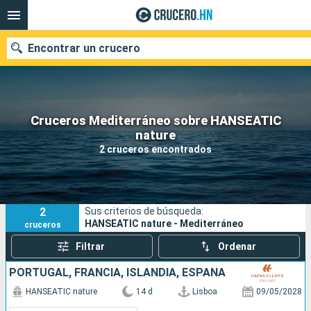
Encontrar un crucero
Cruceros Mediterráneo sobre HANSEATIC
Nuestros destinos
nature
2 cruceros encontrados
Fecha de salida
Puertos
Compañías
2
Sus criterios de búsqueda:
Buscar
HANSEATIC nature - Mediterráneo
cruceros
Filtrar
Ordenar
PORTUGAL, FRANCIA, ISLANDIA, ESPAÑA
HANSEATIC nature
14 d
Lisboa
09/05/2028