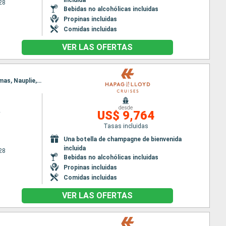
28
Bebidas no alcohólicas incluidas
Propinas incluidas
Comidas incluidas
VER LAS OFERTAS
Itinerario : Estambul, Bozcaada, Kusadasi, Bodrum, Agios Nikolaus (Crete), Thira, Agia Anna, Adamas, Nauplie, Hidra, El Pireo Atenas
desde
2
US$ 9,764
Tasas incluidas
Una botella de champagne de bienvenida
incluida
28
Bebidas no alcohólicas incluidas
Propinas incluidas
Comidas incluidas
VER LAS OFERTAS