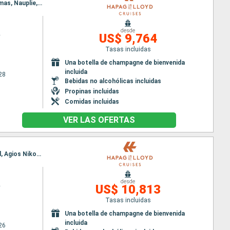
Itinerario : Estambul, Bozcaada, Kusadasi, Bodrum, Agios Nikolaus (Crete), Thira, Agia Anna, Adamas, Nauplie, Hidra, El Pireo Atenas
desde
2
US$ 9,764
Tasas incluidas
Una botella de champagne de bienvenida
incluida
28
Bebidas no alcohólicas incluidas
Propinas incluidas
Comidas incluidas
VER LAS OFERTAS
Itinerario : Estambul, Estrecho de Dardanelos, Kusadasi, Marmaris, Bodrum, Rodas, Similan Island, Agios Nikolaus (Crete), Thira, Naxos, Nauplie, El Pireo Atenas
desde
2
US$ 10,813
Tasas incluidas
Una botella de champagne de bienvenida
incluida
26