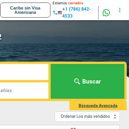
Estamos
cerrados
Caribe sin Visa
+1 (786) 842-
Americana
4533
2
Buscar
añías
Búsqueda Avanzada
Ordenar Los más vendidos