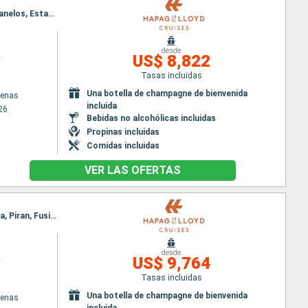
Itinerario : El Pireo Atenas, Adamas, Syros, Mykonos, Volos, Skianthos, Kavala, Estrecho de Dardanelos, Estambul
desde
2
US$ 8,822
Tasas incluidas
Una botella de champagne de bienvenida
tenas
incluida
26
Bebidas no alcohólicas incluidas
Propinas incluidas
Comidas incluidas
VER LAS OFERTAS
Itinerario : El Pireo Atenas, Paros, Chania, Argostoli, Kerkira, Durrës, Kotor, Korcula, Zadar, Opatija, Piran, Fusina
desde
2
US$ 9,764
Tasas incluidas
Una botella de champagne de bienvenida
tenas
incluida