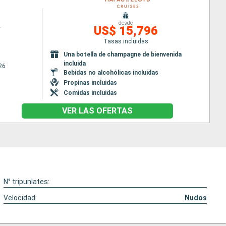
desde
2
US$ 15,796
Tasas incluidas
Una botella de champagne de bienvenida
incluida
26
Bebidas no alcohólicas incluidas
Propinas incluidas
Comidas incluidas
VER LAS OFERTAS
N° tripunlates:
Velocidad:
Nudos