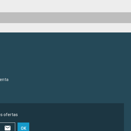
venta
as ofertas
OK