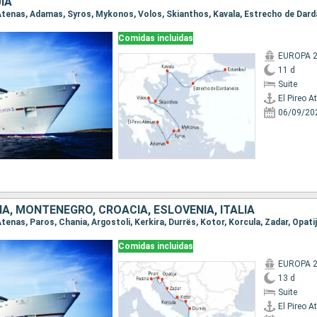
ÍA
Comidas incluidas
EUROPA 
11 d
Suite
El Pireo A
06/09/20
IA, MONTENEGRO, CROACIA, ESLOVENIA, ITALIA
Comidas incluidas
EUROPA 
13 d
Suite
El Pireo A