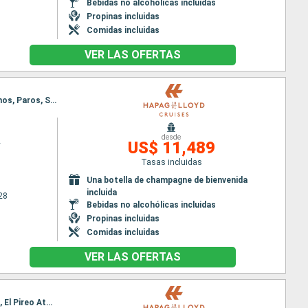
Bebidas no alcohólicas incluidas
Propinas incluidas
Comidas incluidas
VER LAS OFERTAS
Itinerario : Malaga, Palma de Mallorca, Mahon, Alghero, Cagliari, Trapani, Siracusa ( Sicilia), Mykonos, Paros, Scapelo, Kavala, Estrecho de Dardanelos, Estambul
desde
2
US$ 11,489
Tasas incluidas
Una botella de champagne de bienvenida
incluida
28
Bebidas no alcohólicas incluidas
Propinas incluidas
Comidas incluidas
VER LAS OFERTAS
Itinerario : Dubrovnik, Hvar, Zadar, Opatija, Trieste, Monopoli, Kerkira, Leucade, Argostoli, Nauplie, El Pireo Atenas