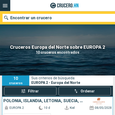
Encontrar un crucero
Nuestros destinos
Cruceros Europa del Norte sobre EUROPA 2
10 cruceros encontrados
Fecha de salida
Puertos
Compañías
10
Sus criterios de búsqueda:
Buscar
EUROPA 2 - Europa del Norte
cruceros
Filtrar
Ordenar
POLONIA, ISLANDIA, LETONIA, SUECIA, DINAMARCA, ALEMANIA
EUROPA 2
10 d
Kiel
08/05/2028