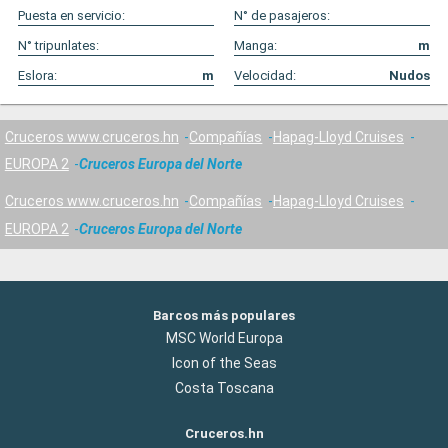
Puesta en servicio:
N° de pasajeros:
N° tripunlates:
Manga:
m
Eslora:
m
Velocidad:
Nudos
Cruceros www.cruceros.hn
Compañías
Hapag-Lloyd Cruises
EUROPA 2
Cruceros Europa del Norte
Cruceros www.cruceros.hn
Compañías
Hapag-Lloyd Cruises
EUROPA 2
Cruceros Europa del Norte
Barcos más populares
MSC World Europa
Icon of the Seas
Costa Toscana
Cruceros.hn