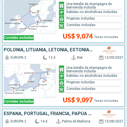
Una botella de champagne de
bienvenida incluida
Bebidas no alcohólicas incluidas
Propinas incluidas
Comidas incluidas
US$ 9,074
Tasas incluidas
Comidas incluidas
POLONIA, LITUANIA, LETONIA, ESTONIA, FINLANDIA, SUECIA, DINAMARCA, ALEMANIA
EUROPA 2
13 d
Kiel
12/09/2027
Una botella de champagne de
bienvenida incluida
Bebidas no alcohólicas incluidas
Propinas incluidas
Comidas incluidas
US$ 9,097
Tasas incluidas
Comidas incluidas
ESPAÑA, PORTUGAL, FRANCIA, PAPÚA NUEVA GUINEA, BÉLGICA, ALEMANIA
EUROPA 2
14 d
Palma de Mallorca
15/08/2027