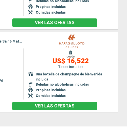
Bebidas no alcohólicas incluidas
Propinas incluidas
Comidas incluidas
VER LAS OFERTAS
Itinerario : Lisboa, Tánger, Casablanca, Agadir, Arrecife, San Sebastien, Santa Cruz de la Palma, Île Saint-Matthieu
desde
2
US$ 16,522
Tasas incluidas
Una botella de champagne de bienvenida
incluida
26
Bebidas no alcohólicas incluidas
Propinas incluidas
Comidas incluidas
VER LAS OFERTAS