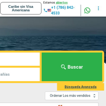
Estamos
abiertos
Caribe sin Visa
+1 (786) 842-
Americana
4533
Buscar
añías
Búsqueda Avanzada
Ordenar Los más vendidos