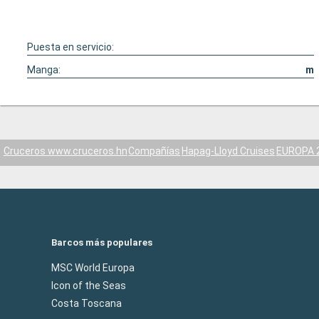
Puesta en servicio:
Manga:
m
Cruceros www.cruceros.hn
Compañías
Hapag-Lloyd Cruises
EUROPA 
Barcos más populares
MSC World Europa
Icon of the Seas
Costa Toscana