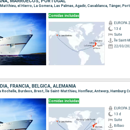
PAÑA, MARRUECOS, PORTUGAL
nt-Matthieu, el Hierro, La Gomera, Las Palmas, Agadir, Casablanca, Tánger, Por
Comidas incluidas
EUROPA 
13 d
Suite
Île Saint-
22/03/20
DIA, FRANCIA, BÉLGICA, ALEMANIA
 La Rochelle, Burdeos, Brest, Île Saint-Matthieu, Honfleur, Antwerp, Hamburg 
Comidas incluidas
EUROPA 
13 d
Suite
Bilbao