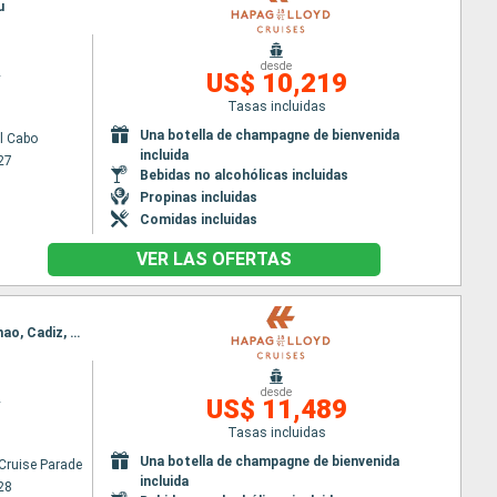
u
desde
2
US$ 10,219
Tasas incluidas
Una botella de champagne de bienvenida
l Cabo
incluida
27
Bebidas no alcohólicas incluidas
Propinas incluidas
Comidas incluidas
VER LAS OFERTAS
Itinerario : Hamburg Cruise Parade, Dover, Cowes, Guernesey, Brest, Vigo, Leixoes, Lisboa, Portimao, Cadiz, Malaga
desde
2
US$ 11,489
Tasas incluidas
Una botella de champagne de bienvenida
Cruise Parade
incluida
28