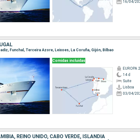
16/04/20
TUGAL
 Cadiz, Funchal, Terceira Azore, Leixoes, La Coruña, Gijón, Bilbao
Comidas incluidas
EUROPA 
14 d
Suite
Lisboa
03/04/20
MIBIA, REINO UNIDO, CABO VERDE, ISLANDIA