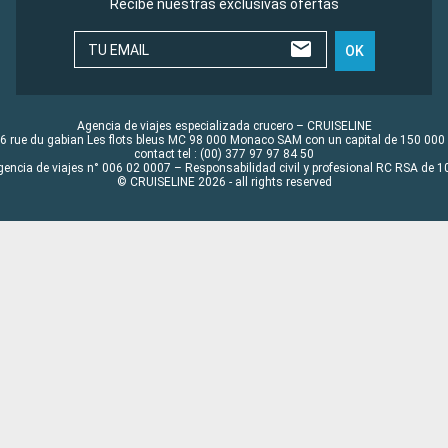
Recibe nuestras exclusivas ofertas
TU EMAIL
OK
Agencia de viajes especializada crucero – CRUISELINE
6 rue du gabian Les flots bleus MC 98 000 Monaco SAM con un capital de 150 000
contact tel : (00) 377 97 97 84 50
gencia de viajes n° 006 02 0007 – Responsabilidad civil y profesional RC RSA de
© CRUISELINE 2026 - all rights reserved