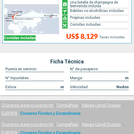
Una botella de champagne de
bienvenida incluida
Bebidas no alcohólicas incluidas
Propinas incluidas
Comidas incluidas
US$ 8,129
Tasas incluidas
Comidas incluidas
Ficha Técnica
Puesta en servicio:
N° de pasajeros:
N° tripunlates:
Manga:
m
Eslora:
m
Velocidad:
Nudos
Cruceros www.cruceros.hn
Compañías
Hapag-Lloyd Cruises
EUROPA
Cruceros Fiordos y Escandinavia
Cruceros www.cruceros.hn
Compañías
Hapag-Lloyd Cruises
EUROPA
Cruceros Fiordos y Escandinavia