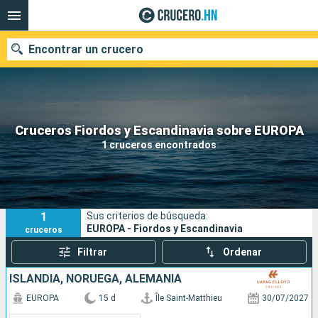
Encontrar un crucero
Nuestros destinos
Cruceros Fiordos y Escandinavia sobre EUROPA
1 cruceros encontrados
Fecha de salida
Puertos
Compañías
1
Sus criterios de búsqueda:
Buscar
EUROPA - Fiordos y Escandinavia
cruceros
Filtrar
Ordenar
ISLANDIA, NORUEGA, ALEMANIA
EUROPA
15 d
Île Saint-Matthieu
30/07/2027