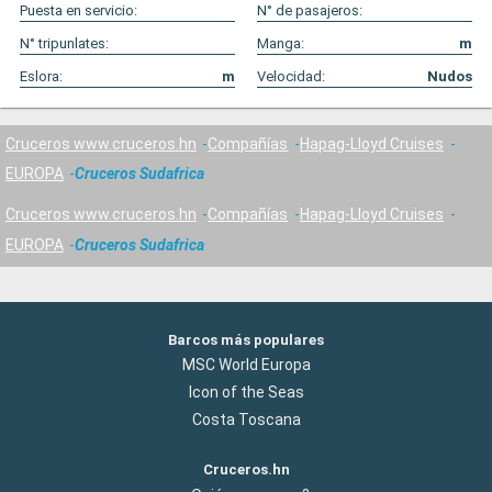
Puesta en servicio:
N° de pasajeros:
N° tripunlates:
Manga:
m
Eslora:
m
Velocidad:
Nudos
Cruceros www.cruceros.hn
Compañías
Hapag-Lloyd Cruises
EUROPA
Cruceros Sudafrica
Cruceros www.cruceros.hn
Compañías
Hapag-Lloyd Cruises
EUROPA
Cruceros Sudafrica
Barcos más populares
MSC World Europa
Icon of the Seas
Costa Toscana
Cruceros.hn