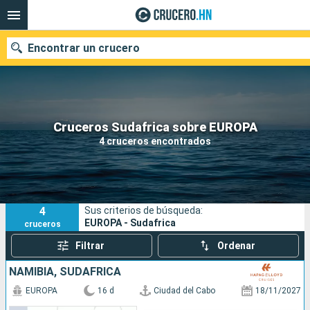
Encontrar un crucero
Nuestros destinos
Cruceros Sudafrica sobre EUROPA
4 cruceros encontrados
Fecha de salida
Puertos
Compañías
4
Sus criterios de búsqueda:
Buscar
EUROPA - Sudafrica
cruceros
Filtrar
Ordenar
NAMIBIA, SUDAFRICA
EUROPA
16 d
Ciudad del Cabo
18/11/2027