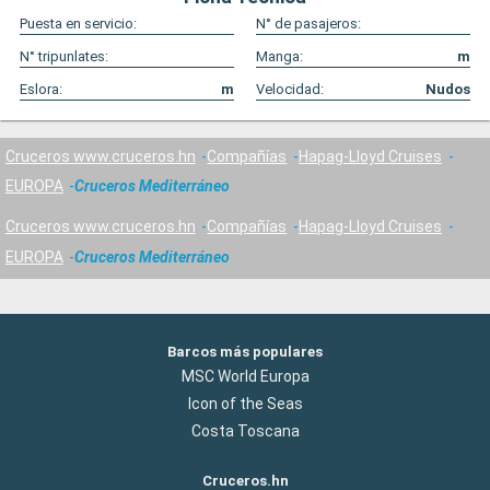
Puesta en servicio:
N° de pasajeros:
N° tripunlates:
Manga:
m
Eslora:
m
Velocidad:
Nudos
Cruceros www.cruceros.hn
Compañías
Hapag-Lloyd Cruises
EUROPA
Cruceros Mediterráneo
Cruceros www.cruceros.hn
Compañías
Hapag-Lloyd Cruises
EUROPA
Cruceros Mediterráneo
Barcos más populares
MSC World Europa
Icon of the Seas
Costa Toscana
Cruceros.hn