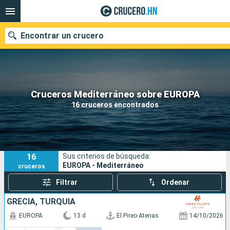
Encontrar un crucero
Nuestros destinos
Cruceros Mediterráneo sobre EUROPA
16 cruceros encontrados
Fecha de salida
Puertos
Compañías
16
Sus criterios de búsqueda:
Buscar
EUROPA - Mediterráneo
cruceros
Filtrar
Ordenar
GRECIA, TURQUÍA
EUROPA
13 d
El Pireo Atenas
14/10/2026