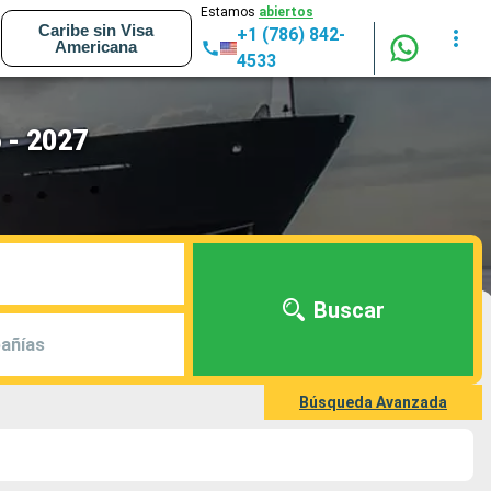
Estamos
abiertos
Caribe sin Visa
+1 (786) 842-
Americana
4533
 - 2027
Buscar
añías
Búsqueda Avanzada