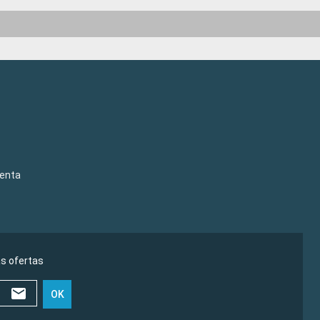
venta
as ofertas
OK