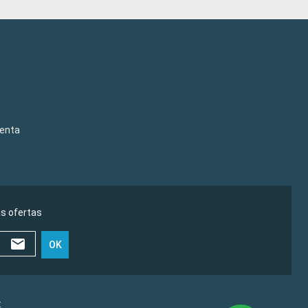
venta
as ofertas
OK
€