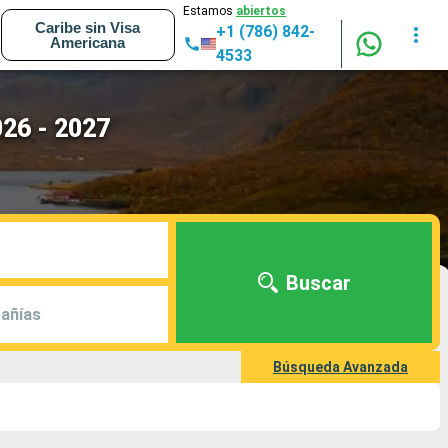
Estamos
abiertos
Caribe sin Visa
+1 (786) 842-
Americana
4533
026 - 2027
Buscar
añías
Búsqueda Avanzada