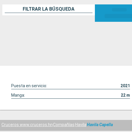
FILTRAR LA BÚSQUEDA
Puesta en servicio:
2021
Manga:
22
m
Cruceros www.cruceros.hn
Compañías
Havila
Havila Capella