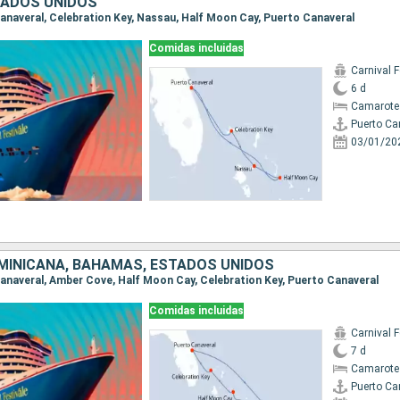
TADOS UNIDOS
 Canaveral, Celebration Key, Nassau, Half Moon Cay, Puerto Canaveral
Comidas incluidas
Carnival F
6 d
Camarote
Puerto Ca
03/01/20
MINICANA, BAHAMAS, ESTADOS UNIDOS
 Canaveral, Amber Cove, Half Moon Cay, Celebration Key, Puerto Canaveral
Comidas incluidas
Carnival F
7 d
Camarote
Puerto Ca