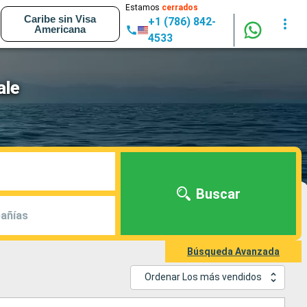
Estamos
cerrados
Caribe sin Visa
+1 (786) 842-
Americana
4533
ale
Buscar
añías
Búsqueda Avanzada
Ordenar Los más vendidos