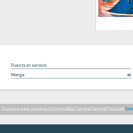
Puesta en servicio:
Manga:
m
Cruceros www.cruceros.hn
Compañías
Carnival
Carnival Festivale
Cru