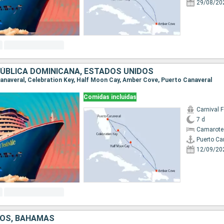
29/08/20
ÚBLICA DOMINICANA, ESTADOS UNIDOS
 Canaveral, Celebration Key, Half Moon Cay, Amber Cove, Puerto Canaveral
Comidas incluidas
Carnival F
7 d
Camarote
Puerto Ca
12/09/20
DOS, BAHAMAS