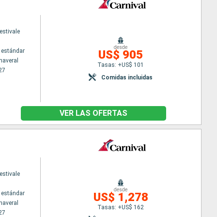
estivale
desde
 estándar
US$ 905
naveral
Tasas: +US$ 101
27
Comidas incluidas
VER LAS OFERTAS
estivale
desde
 estándar
US$ 1,278
naveral
Tasas: +US$ 162
27