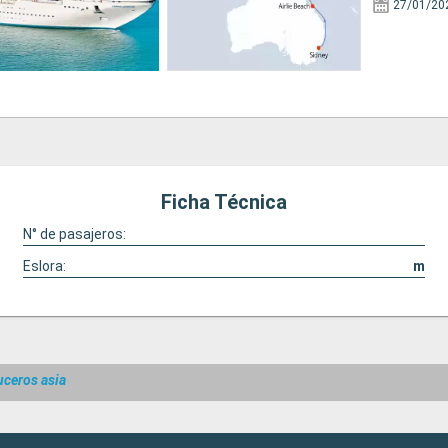
27/01/20
Ficha Técnica
N° de pasajeros:
Eslora:
m
uceros asia