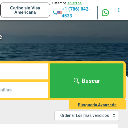
Estamos
abiertos
Caribe sin Visa
+1 (786) 842-
Americana
4533
e
Buscar
añías
Búsqueda Avanzada
Ordenar Los más vendidos