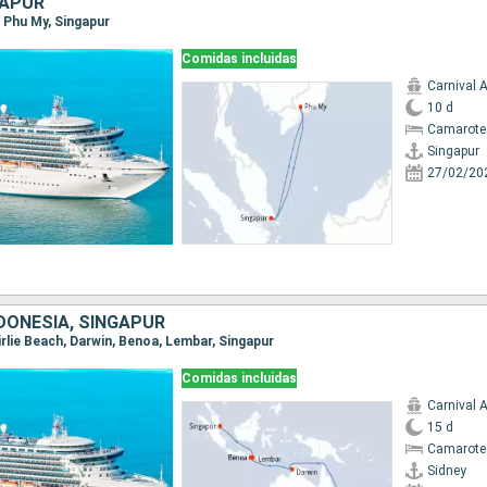
GAPUR
r, Phu My, Singapur
Comidas incluidas
Carnival 
10 d
Camarote
Singapur
27/02/20
DONESIA, SINGAPUR
 Airlie Beach, Darwin, Benoa, Lembar, Singapur
Comidas incluidas
Carnival 
15 d
Camarote
Sidney