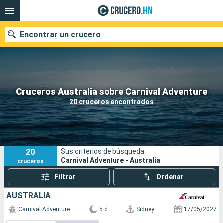
Encontrar un crucero
Nuestros destinos
Cruceros Australia sobre Carnival Adventure
20 cruceros encontrados
Fecha de salida
Puertos
Compañías
20
Sus criterios de búsqueda:
Buscar
Carnival Adventure - Australia
cruceros
Filtrar
Ordenar
AUSTRALIA
Carnival Adventure
5 d
Sidney
17/05/2027