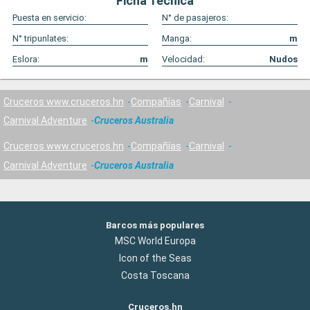
Ficha Técnica
Puesta en servicio:
N° de pasajeros:
N° tripunlates:
Manga:
m
Eslora:
m
Velocidad:
Nudos
Cruceros www.cruceros.hn
Compañías
Carnival
Carnival Adventure
Cruceros Australia
Cruceros www.cruceros.hn
Compañías
Carnival
Carnival Adventure
Cruceros Australia
Barcos más populares
MSC World Europa
Icon of the Seas
Costa Toscana
Cruceros.hn