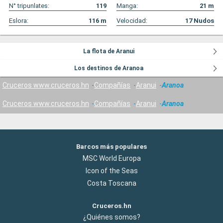
N° tripunlates:
119
Manga:
21
m
Eslora:
116
m
Velocidad:
17
Nudos
La flota de Aranui
Los destinos de Aranoa
Cruceros www.cruceros.hn
Compañías
Aranui
Aranoa
Cruceros www.cruceros.hn
Compañías
Aranui
Aranoa
Barcos más populares
MSC World Europa
Icon of the Seas
Costa Toscana
Cruceros.hn
¿Quiénes somos?