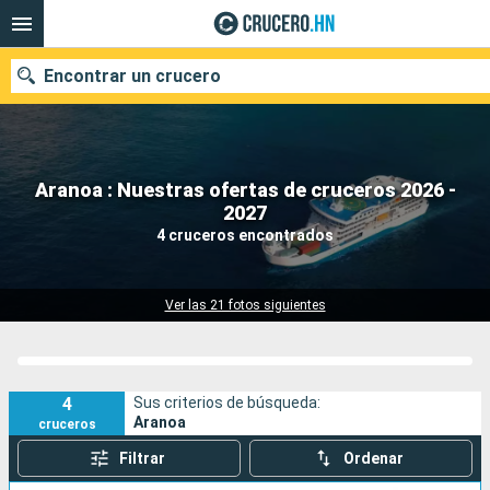
Encontrar un crucero
Aranoa : Nuestras ofertas de cruceros 2026 -
Nuestros destinos
2027
4 cruceros encontrados
Fecha de salida
Puertos
Compañías
Ver las 21 fotos siguientes
Buscar
4
Sus criterios de búsqueda:
Aranoa
cruceros
Filtrar
Ordenar