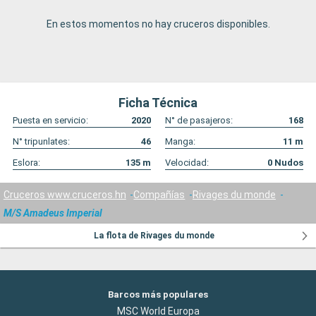
En estos momentos no hay cruceros disponibles.
Ficha Técnica
Puesta en servicio:
2020
N° de pasajeros:
168
N° tripunlates:
46
Manga:
11
m
Eslora:
135
m
Velocidad:
0
Nudos
Cruceros www.cruceros.hn
Compañías
Rivages du monde
M/S Amadeus Imperial
La flota de Rivages du monde
Barcos más populares
MSC World Europa