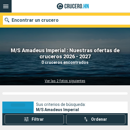
Encontrar un crucero
M/S Amadeus Imperial : Nuestras ofertas de
Nuestros destinos
cruceros 2026 - 2027
0 cruceros encontrados
Fecha de salida
Puertos
Compañías
Ver las 2 fotos siguientes
Buscar
Sus criterios de búsqueda:
M/S Amadeus Imperial
Filtrar
Ordenar