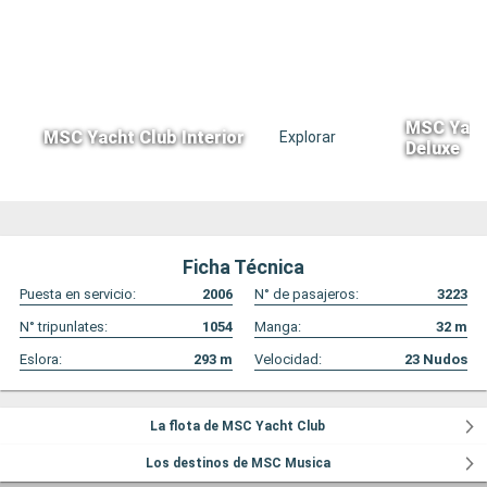
MSC Yacht
MSC Yacht Club Interior
Explorar
Deluxe
Ficha Técnica
Puesta en servicio:
2006
N° de pasajeros:
3223
N° tripunlates:
1054
Manga:
32
m
Eslora:
293
m
Velocidad:
23
Nudos
La flota de MSC Yacht Club
Los destinos de MSC Musica