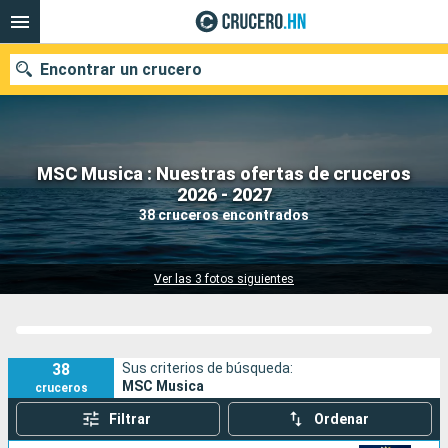
Encontrar un crucero
MSC Musica : Nuestras ofertas de cruceros
Nuestros destinos
2026 - 2027
38 cruceros encontrados
Fecha de salida
Puertos
Compañías
Ver las 3 fotos siguientes
Buscar
38
Sus criterios de búsqueda:
MSC Musica
cruceros
Filtrar
Ordenar