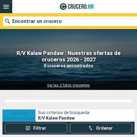
Encontrar un crucero
R/V Kalaw Pandaw : Nuestras ofertas de
Nuestros destinos
cruceros 2026 - 2027
0 cruceros encontrados
Fecha de salida
Puertos
Compañías
Ver las 2 fotos siguientes
Buscar
Sus criterios de búsqueda:
R/V Kalaw Pandaw
Filtrar
Ordenar