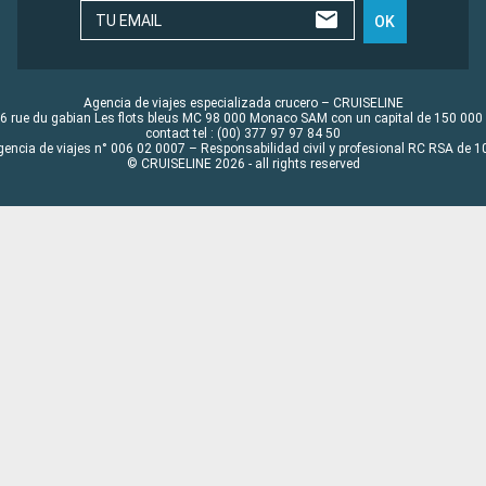
TU EMAIL
OK
Agencia de viajes especializada crucero – CRUISELINE
6 rue du gabian Les flots bleus MC 98 000 Monaco SAM con un capital de 150 000
contact tel : (00) 377 97 97 84 50
gencia de viajes n° 006 02 0007 – Responsabilidad civil y profesional RC RSA de
© CRUISELINE 2026 - all rights reserved