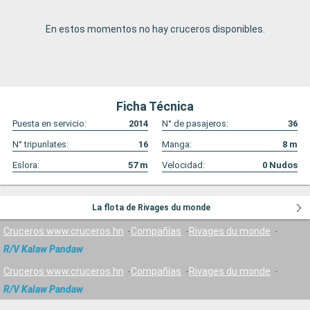
En estos momentos no hay cruceros disponibles.
Ficha Técnica
Puesta en servicio:
2014
N° de pasajeros:
36
N° tripunlates:
16
Manga:
8
m
Eslora:
57
m
Velocidad:
0
Nudos
La flota de Rivages du monde
Cruceros www.cruceros.hn
Compañías
Rivages du monde
R/V Kalaw Pandaw
Cruceros www.cruceros.hn
Compañías
Rivages du monde
R/V Kalaw Pandaw