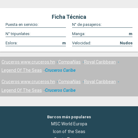
Ficha Técnica
Puesta en servicio:
N° de pasajeros:
N° tripunlates:
Manga:
m
Eslora:
m
Velocidad:
Nudos
Cruceros www.cruceros.hn
Compañías
Royal Caribbean
Legend Of The Seas
Cruceros Caribe
Cruceros www.cruceros.hn
Compañías
Royal Caribbean
Legend Of The Seas
Cruceros Caribe
Barcos más populares
MSC World Europa
Icon of the Seas