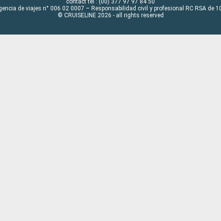
contact tel : (00) 377 97 97 84 50
gencia de viajes n° 006 02 0007 – Responsabilidad civil y profesional RC RSA de
© CRUISELINE 2026 - all rights reserved