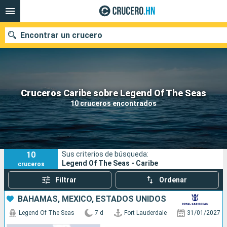
Encontrar un crucero
Nuestros destinos
Cruceros Caribe sobre Legend Of The Seas
10 cruceros encontrados
Fecha de salida
Puertos
Compañías
10
Sus criterios de búsqueda:
Buscar
Legend Of The Seas - Caribe
cruceros
Filtrar
Ordenar
BAHAMAS, MÉXICO, ESTADOS UNIDOS
Legend Of The Seas
7 d
Fort Lauderdale
31/01/2027