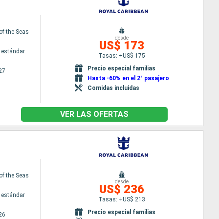
of the Seas
desde
US$ 173
 estándar
Tasas: +US$ 175
Precio especial familias
27
Hasta -60% en el 2° pasajero
Comidas incluidas
VER LAS OFERTAS
of the Seas
desde
US$ 236
 estándar
Tasas: +US$ 213
Precio especial familias
26