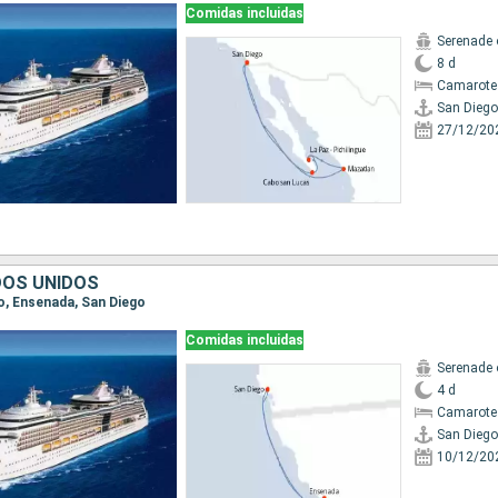
Comidas incluidas
Serenade 
8 d
Camarote
San Diego
27/12/20
DOS UNIDOS
go, Ensenada, San Diego
Comidas incluidas
Serenade 
4 d
Camarote
San Diego
10/12/20