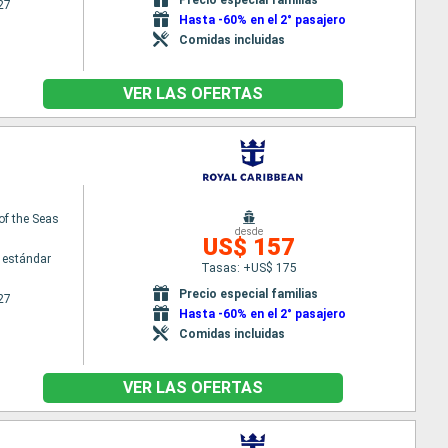
27
Hasta -60% en el 2° pasajero
Comidas incluidas
VER LAS OFERTAS
of the Seas
desde
US$ 157
 estándar
Tasas: +US$ 175
Precio especial familias
27
Hasta -60% en el 2° pasajero
Comidas incluidas
VER LAS OFERTAS