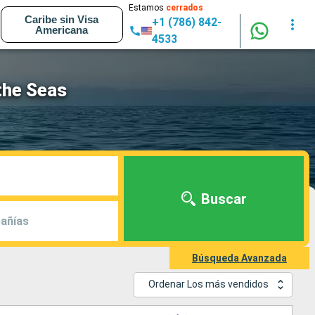
Estamos
cerrados
Caribe sin Visa
+1 (786) 842-
Americana
4533
the Seas
Buscar
añías
Búsqueda Avanzada
Ordenar Los más vendidos