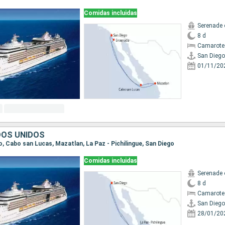
Comidas incluidas
Serenade 
8 d
Camarote
San Diego
01/11/20
DOS UNIDOS
go, Cabo san Lucas, Mazatlan, La Paz - Pichilingue, San Diego
Comidas incluidas
Serenade 
8 d
Camarote
San Diego
28/01/20