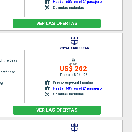
Hasta -60% en el 2° pasajero
Comidas incluidas
VER LAS OFERTAS
of the Seas
desde
US$ 262
 estándar
Tasas: +US$ 196
Precio especial familias
26
Hasta -60% en el 2° pasajero
Comidas incluidas
VER LAS OFERTAS