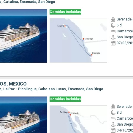
go, Catalina, Ensenada, San Diego
Comidas incluidas
Serenade 
5 d
Camarote
San Diego
07/03/20
OS, MÉXICO
go, La Paz - Pichilingue, Cabo san Lucas, Ensenada, San Diego
Comidas incluidas
Serenade 
8 d
Camarote
San Diego
04/10/20