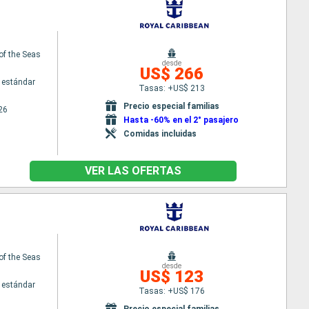
of the Seas
desde
US$ 266
 estándar
Tasas: +US$ 213
Precio especial familias
26
Hasta -60% en el 2° pasajero
Comidas incluidas
VER LAS OFERTAS
of the Seas
desde
US$ 123
 estándar
Tasas: +US$ 176
Precio especial familias