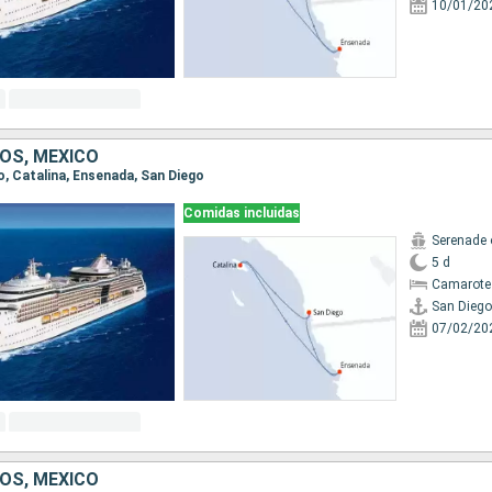
10/01/20
OS, MÉXICO
go, Catalina, Ensenada, San Diego
Comidas incluidas
Serenade 
5 d
Camarote
San Diego
07/02/20
OS, MÉXICO