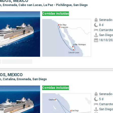
IDOS, MÉXICO
go, Ensenada, Cabo san Lucas, La Paz - Pichilingue, San Diego
Comidas incluidas
Serenade 
8 d
Camarote
San Diego
18/10/20
OS, MÉXICO
go, Catalina, Ensenada, San Diego
Comidas incluidas
Serenade 
5 d
Camarote
San Diego