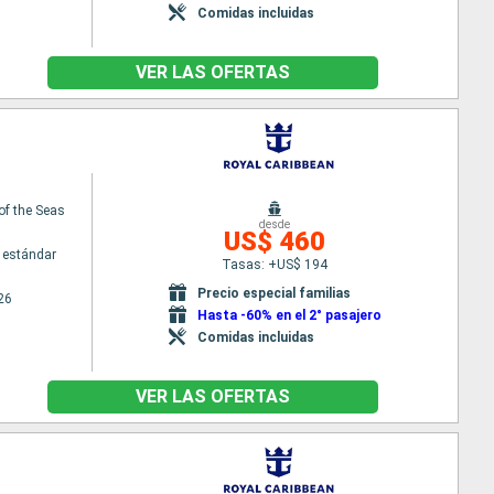
Comidas incluidas
VER LAS OFERTAS
of the Seas
desde
US$ 460
 estándar
Tasas: +US$ 194
Precio especial familias
26
Hasta -60% en el 2° pasajero
Comidas incluidas
VER LAS OFERTAS