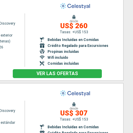
desde
 Discovery
US$ 260
Tasas: +US$ 153
exterior
Bebidas Incluidas en Comidas
Atenas)
Crédito Regalado para Excursiones
26
Propinas incluidas
Wifi incluido
Comidas incluidas
VER LAS OFERTAS
desde
 Discovery
US$ 307
Tasas: +US$ 153
 estándar
Bebidas Incluidas en Comidas
Crédito Regalado para Excursiones