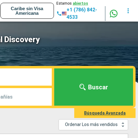
Estamos
abiertos
Caribe sin Visa
+1 (786) 842-
Americana
4533
l Discovery
Buscar
añías
Búsqueda Avanzada
Ordenar Los más vendidos