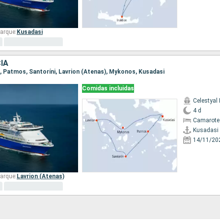
arque:
Kusadasi
IA
si, Patmos, Santoríni, Lavrion (Atenas), Mykonos, Kusadasi
Comidas incluidas
Celestyal
4 d
Camarote 
Kusadasi
14/11/20
arque:
Lavrion (Atenas)