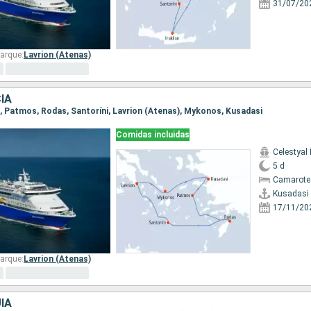
31/07/20
arque:
Lavrion (Atenas)
IA
si, Patmos, Rodas, Santoríni, Lavrion (Atenas), Mykonos, Kusadasi
Comidas incluidas
Celestyal
5 d
Camarote 
Kusadasi
17/11/20
arque:
Lavrion (Atenas)
ÍA