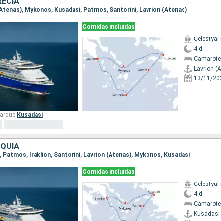
RECIA
 (Atenas), Mykonos, Kusadasi, Patmos, Santoríni, Lavrion (Atenas)
Comidas incluidas
Celestyal
4 d
Camarote 
Lavrion (
13/11/20
arque:
Kusadasi
RQUÍA
i, Patmos, Iraklion, Santoríni, Lavrion (Atenas), Mykonos, Kusadasi
Comidas incluidas
Celestyal
4 d
Camarote
Kusadasi