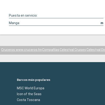
Puesta en servicio:
Manga:
m
Cruceros www.cruceros.hn
Compañías
Celestyal Cruises
Celestyal D
Barcos más populares
MSC World Europa
Icon of the Seas
Costa Toscana