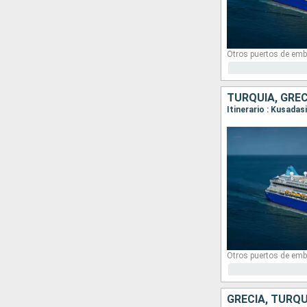
Otros puertos de emb
TURQUÍA, GREC
Itinerario : Kusada
Otros puertos de emb
GRECIA, TURQU