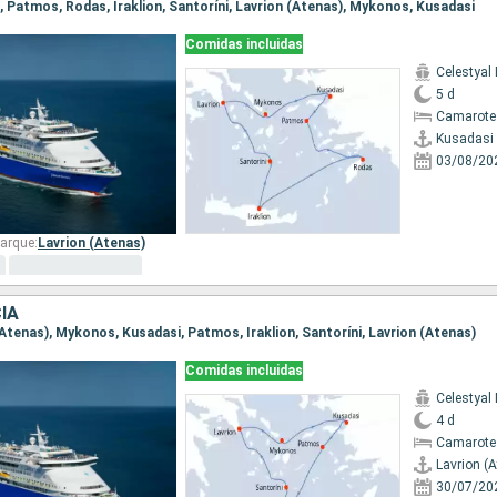
i, Patmos, Rodas, Iraklion, Santoríni, Lavrion (Atenas), Mykonos, Kusadasi
Comidas incluidas
Celestyal
5 d
Camarote
Kusadasi
03/08/20
arque:
Lavrion (Atenas)
IA
 (Atenas), Mykonos, Kusadasi, Patmos, Iraklion, Santoríni, Lavrion (Atenas)
Comidas incluidas
Celestyal
4 d
Camarote
Lavrion (
30/07/20