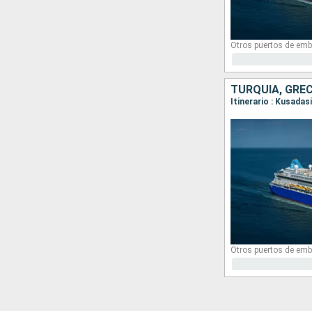
Otros puertos de emb
TURQUÍA, GREC
Itinerario : Kusada
Otros puertos de emb