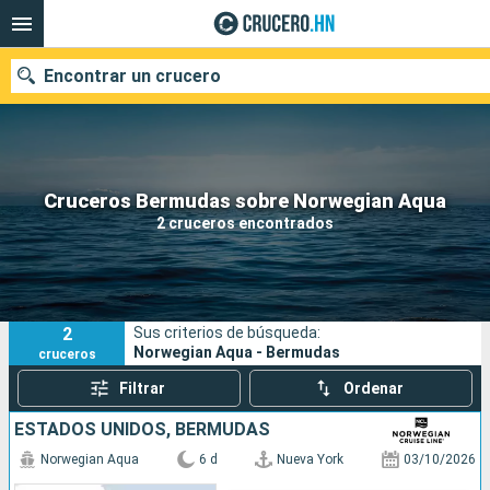
Encontrar un crucero
Nuestros destinos
Cruceros Bermudas sobre Norwegian Aqua
2 cruceros encontrados
Fecha de salida
Puertos
Compañías
2
Sus criterios de búsqueda:
Buscar
Norwegian Aqua - Bermudas
cruceros
Filtrar
Ordenar
ESTADOS UNIDOS, BERMUDAS
Norwegian Aqua
6 d
Nueva York
03/10/2026