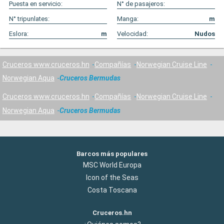
Puesta en servicio:
N° de pasajeros:
N° tripunlates:
Manga:
m
Eslora:
m
Velocidad:
Nudos
Cruceros www.cruceros.hn
Compañías
Norwegian Cruise Line
Norwegian Aqua
Cruceros Bermudas
Cruceros www.cruceros.hn
Compañías
Norwegian Cruise Line
Norwegian Aqua
Cruceros Bermudas
Barcos más populares
MSC World Europa
Icon of the Seas
Costa Toscana
Cruceros.hn