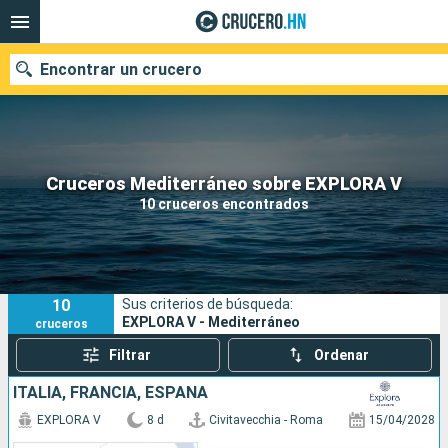
Encontrar un crucero
Nuestros destinos
Cruceros Mediterráneo sobre EXPLORA V
10 cruceros encontrados
Fecha de salida
Puertos
Compañías
10
Sus criterios de búsqueda:
Buscar
EXPLORA V - Mediterráneo
cruceros
Filtrar
Ordenar
ITALIA, FRANCIA, ESPAÑA
EXPLORA V
8 d
Civitavecchia - Roma
15/04/2028