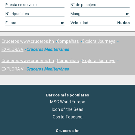
Puesta en servicio:
N° de pasajeros:
N° tripunlates:
Manga:
m
Eslora:
m
Velocidad:
Nudos
Cruceros www.cruceros.hn
Compañías
Explora Journeys
EXPLORA V
Cruceros Mediterráneo
Cruceros www.cruceros.hn
Compañías
Explora Journeys
EXPLORA V
Cruceros Mediterráneo
Barcos más populares
MSC World Europa
Icon of the Seas
Costa Toscana
Cruceros.hn