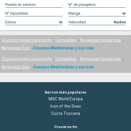
Puesta en servicio:
N° de pasajeros:
N° tripunlates:
Manga:
m
Eslora:
m
Velocidad:
Nudos
Cruceros www.cruceros.hn
Compañías
Norwegian Cruise Line
Norwegian Epic
Cruceros Mediterráneo y sus islas
Cruceros www.cruceros.hn
Compañías
Norwegian Cruise Line
Norwegian Epic
Cruceros Mediterráneo y sus islas
Barcos más populares
MSC World Europa
Icon of the Seas
Costa Toscana
Cruceros.hn