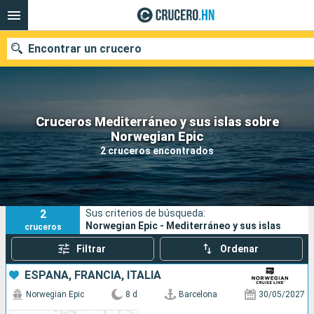
Encontrar un crucero
Cruceros Mediterráneo y sus islas sobre
Nuestros destinos
Norwegian Epic
2 cruceros encontrados
Fecha de salida
Puertos
Compañías
2
Sus criterios de búsqueda:
Buscar
Norwegian Epic - Mediterráneo y sus islas
cruceros
Filtrar
Ordenar
ESPAÑA, FRANCIA, ITALIA
Norwegian Epic
8 d
Barcelona
30/05/2027