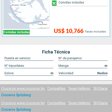
Comidas incluidas
US$ 10,766
Tasas incluidas
Comidas incluidas
Ficha Técnica
Puesta en servicio:
N° de pasajeros:
N° tripunlates:
Manga:
m
Eslora:
m
Velocidad:
Nudos
Cruceros www.cruceros.hn
Compañías
Swan Hellenic
SH Diana
Cruceros Spitzberg
Cruceros www.cruceros.hn
Compañías
Swan Hellenic
SH Diana
Cruceros Spitzberg