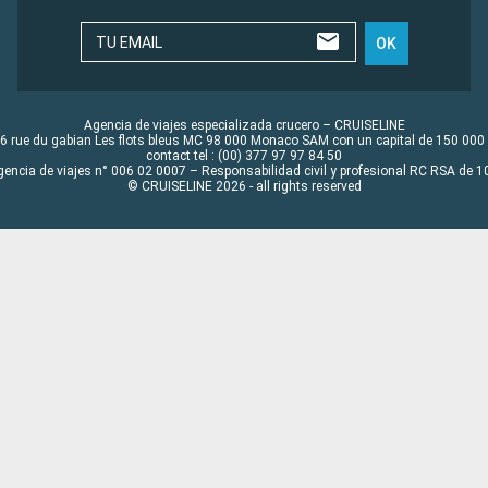
TU EMAIL
OK
Agencia de viajes especializada crucero – CRUISELINE
6 rue du gabian Les flots bleus MC 98 000 Monaco SAM con un capital de 150 000
contact tel : (00) 377 97 97 84 50
gencia de viajes n° 006 02 0007 – Responsabilidad civil y profesional RC RSA de
© CRUISELINE 2026 - all rights reserved