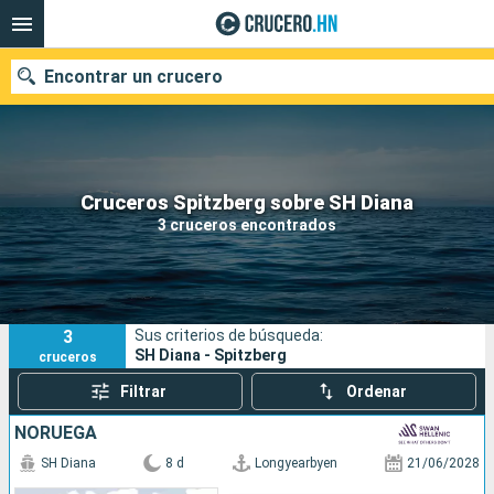
Encontrar un crucero
Nuestros destinos
Cruceros Spitzberg sobre SH Diana
3 cruceros encontrados
Fecha de salida
Puertos
Compañías
3
Sus criterios de búsqueda:
Buscar
SH Diana - Spitzberg
cruceros
Filtrar
Ordenar
NORUEGA
SH Diana
8 d
Longyearbyen
21/06/2028