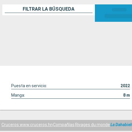
FILTRAR LA BÚSQUEDA
Puesta en servicio:
2022
Manga:
8
m
Cruceros www.cruceros.hn
Compañías
Rivages du monde
La Dahabieh