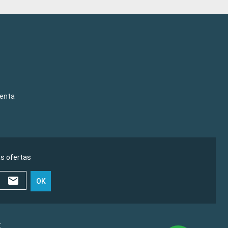
venta
as ofertas
OK
€