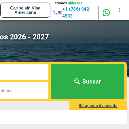
Estamos
abiertos
Caribe sin Visa
+1 (786) 842-
Americana
4533
ros 2026 - 2027
Buscar
añías
Búsqueda Avanzada