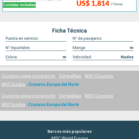
US$ 1,814
+Tasas
Comidas incluidas
Ficha Técnica
Puesta en servicio:
N° de pasajeros:
N° tripunlates:
Manga:
m
Eslora:
m
Velocidad:
Nudos
Cruceros www.cruceros.hn
Compañías
MSC Cruceros
MSC Euribia
Cruceros Europa del Norte
Cruceros www.cruceros.hn
Compañías
MSC Cruceros
MSC Euribia
Cruceros Europa del Norte
Barcos más populares
MSC World Europa