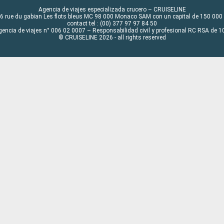
Agencia de viajes especializada crucero – CRUISELINE
6 rue du gabian Les flots bleus MC 98 000 Monaco SAM con un capital de 150 000
contact tel : (00) 377 97 97 84 50
gencia de viajes n° 006 02 0007 – Responsabilidad civil y profesional RC RSA de
© CRUISELINE 2026 - all rights reserved