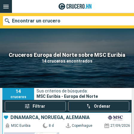
Encontrar un crucero
Nuestros destinos
Cruceros Europa del Norte sobre MSC Euribia
14 cruceros encontrados
Fecha de salida
Puertos
Compañías
14
Sus criterios de búsqueda:
Buscar
MSC Euribia - Europa del Norte
cruceros
Filtrar
Ordenar
DINAMARCA, NORUEGA, ALEMANIA
MSC Euribia
8 d
Copenhague
27/09/2026