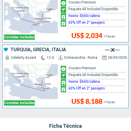
Crucero Premium
Paquete All Included Disponible
Hasta -$600/cabina
60% Off en 2° pasajero
US$ 2,034
+Tasas
Comidas incluidas
TURQUÍA, GRECIA, ITALIA
Celebrity Ascent
12 d
Civitavecchia - Roma
28/09/2026
Crucero Premium
Paquete All Included Disponible
Hasta -$600/cabina
60% Off en 2° pasajero
US$ 8,188
+Tasas
Comidas incluidas
Ficha Técnica