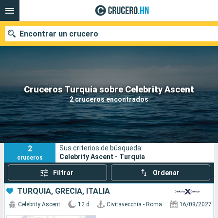
Encontrar un crucero
Nuestros destinos
Cruceros Turquía sobre Celebrity Ascent
2 cruceros encontrados
Fecha de salida
Puertos
Compañías
2
Sus criterios de búsqueda:
Buscar
Celebrity Ascent - Turquía
cruceros
Filtrar
Ordenar
TURQUÍA, GRECIA, ITALIA
Celebrity Ascent
12 d
Civitavecchia - Roma
16/08/2027