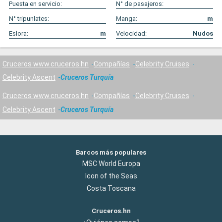
Puesta en servicio:
N° de pasajeros:
N° tripunlates:
Manga:
m
Eslora:
m
Velocidad:
Nudos
Cruceros www.cruceros.hn
Compañías
Celebrity Cruises
Celebrity Ascent
Cruceros Turquía
Cruceros www.cruceros.hn
Compañías
Celebrity Cruises
Celebrity Ascent
Cruceros Turquía
Barcos más populares
MSC World Europa
Icon of the Seas
Costa Toscana
Cruceros.hn