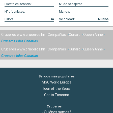
Puesta en servicio:
N° de pasajeros:
N° tripunlates:
Manga:
m
Eslora:
m
Velocidad:
Nudos
Cruceros www.cruceros.hn
Compañías
Cunard
Queen Anne
Cruceros Islas Canarias
Cruceros www.cruceros.hn
Compañías
Cunard
Queen Anne
Cruceros Islas Canarias
Barcos más populares
MSC World Europa
Icon of the Seas
Costa Toscana
Cruceros.hn
¿Quiénes somos?