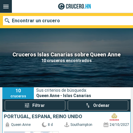
Encontrar un crucero
Nuestros destinos
Cruceros Islas Canarias sobre Queen Anne
10 cruceros encontrados
Fecha de salida
Puertos
Compañías
10
Sus criterios de búsqueda:
Buscar
Queen Anne - Islas Canarias
cruceros
Filtrar
Ordenar
PORTUGAL, ESPAÑA, REINO UNIDO
Queen Anne
8 d
Southampton
24/10/2027